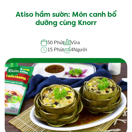
Atiso hầm sườn: Món canh bổ
dưỡng cùng Knorr
50 Phút
Vừa
15 Phút
4
Người