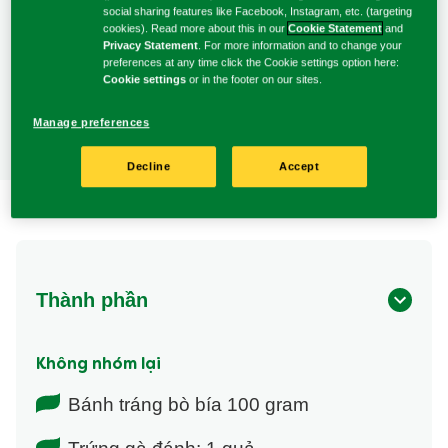
recipe
social sharing features like Facebook, Instagram, etc. (targeting
này
cookies). Read more about this in our
Cookie Statement
and
Privacy Statement
. For more information and to change your
4 Người
preferences at any time click the Cookie settings option here:
Cookie settings
or in the footer on our sites.
Phục vụ
Manage preferences
Decline
Accept
Thành phần
Không nhóm lại
Bánh tráng bò bía 100 gram