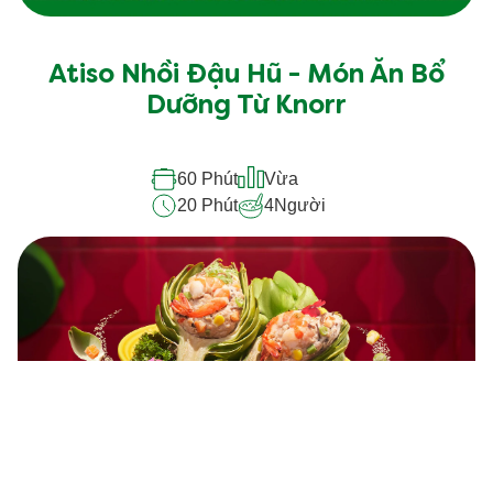
Atiso Nhồi Đậu Hũ - Món Ăn Bổ
Dưỡng Từ Knorr
60 Phút
Vừa
20 Phút
4
Người