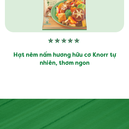
Không
có
xếp
Hạt nêm nấm hương hữu cơ Knorr tự
hạng
nhiên, thơm ngon
nào
được
gửi
cho
product
này