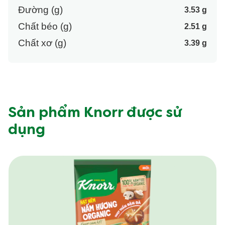
Đường (g)
3.53 g
Chất béo (g)
2.51 g
Chất xơ (g)
3.39 g
Sản phẩm Knorr được sử
dụng