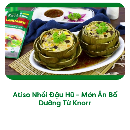
Atiso Nhồi Đậu Hũ - Món Ăn Bổ
Dưỡng Từ Knorr
60 Phút
Vừa
20 Phút
4
Người