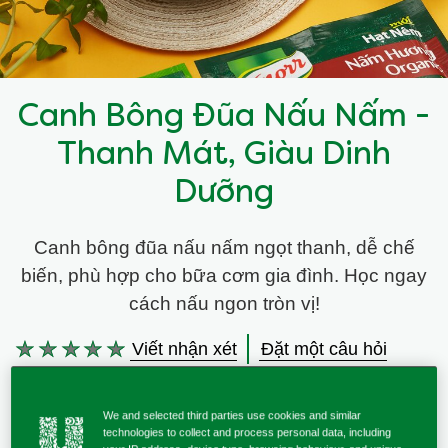
Canh Bông Đũa Nấu Nấm -
Thanh Mát, Giàu Dinh
Dưỡng
Canh bông đũa nấu nấm ngọt thanh, dễ chế
biến, phù hợp cho bữa cơm gia đình. Học ngay
cách nấu ngon tròn vị!
Viết nhận xét
Đặt một câu hỏi
Không
có
xếp
We and selected third parties use cookies and similar
hạng
technologies to collect and process personal data, including
nào