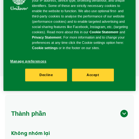
15 Phút
Dễ
10 Phút
your IP address, device type, browsing behaviour, and unique
được
identifiers. Some of these are strictly necessary cookies to
Độ khó
gửi
Thời gian
Thời gian
enable the website to function. We also use optional first- and
cho
third-party cookies to analyse the performance of our website
nấu
chuẩn bị
recipe
(performance cookies) and to enable targeted advertising and
social sharing features like Facebook, Instagram, etc. (targeting
này
cookies). Read more about this in our
Cookie Statement
and
Privacy Statement
. For more information and to change your
4 Người
preferences at any time click the Cookie settings option here:
Phục vụ
Cookie settings
or in the footer on our sites.
Manage preferences
Decline
Accept
Thành phần
Không nhóm lại