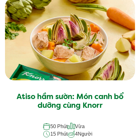
Atiso hầm sườn: Món canh bổ
dưỡng cùng Knorr
50 Phút
Vừa
15 Phút
4
Người