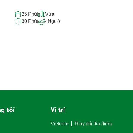
iso Nhồi Thịt – Món Ăn Độc
o, Thanh Mát Và Bổ Dưỡng