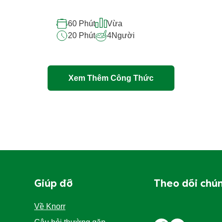
 tự
Atiso Nhồi Đậu Hũ - Món Ăn Bổ
At
Dưỡng Từ Knorr
Đá