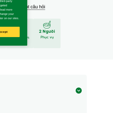
third-party
rgeted
 xét
Đặt một câu hỏi
. Read more
 change your
ter on our sites.
10 Phút
2 Người
ccept
Thời gian
Phục vụ
chuẩn bị