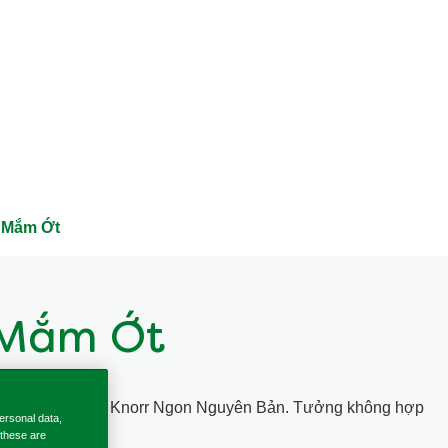
 Mắm Ớt
 Mắm Ớt
với Nước mắm Knorr Ngon Nguyên Bản. Tưởng không hợp
ersonal data,
 these are