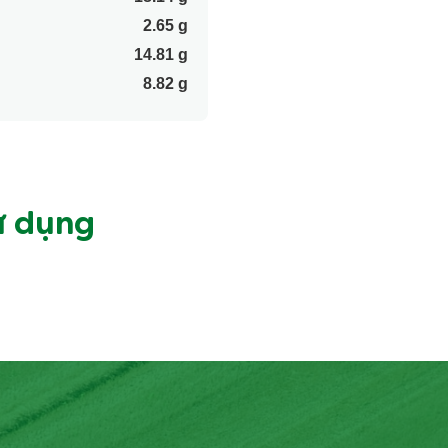
2.65 g
14.81 g
8.82 g
ử dụng