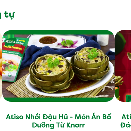
ận công thức nấu ăn, mẹo & 
cách ăn uống bền vững?
úng tôi biết sở thích nấu ăn của bạn và chúng tôi sẽ làm ph
Đăng ký