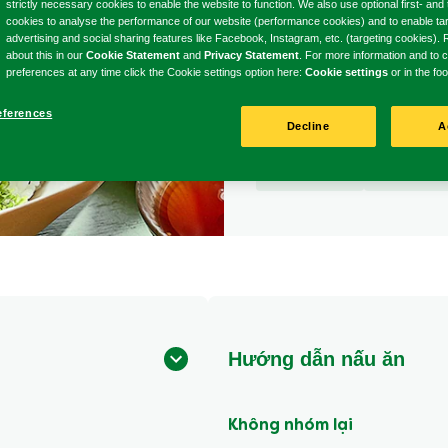
strictly necessary cookies to enable the website to function. We also use optional first- and 
cookies to analyse the performance of our website (performance cookies) and to enable ta
Viết nhận
Không
advertising and social sharing features like Facebook, Instagram, etc. (targeting cookies)
about this in our
Cookie Statement
and
Privacy Statement
. For more information and to
có
preferences at any time click the Cookie settings option here:
Cookie settings
or in the foo
xếp
hạng
eferences
5 Phút
Dễ
Decline
A
nào
Thời gian
Độ khó
được
nấu
gửi
cho
recipe
này
Hướng dẫn nấu ăn
Không nhóm lại