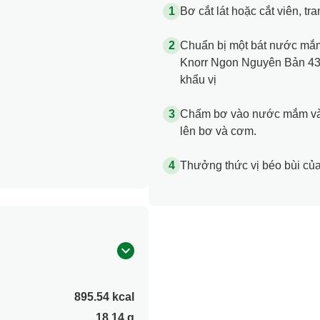
Bơ cắt lát hoặc cắt viên, tran
Chuẩn bị một bát nước mắ
Knorr Ngon Nguyên Bản 43 đ
khẩu vị
Chấm bơ vào nước mắm và 
lên bơ và cơm.
Thưởng thức vị béo bùi c
895.54 kcal
18.14 g