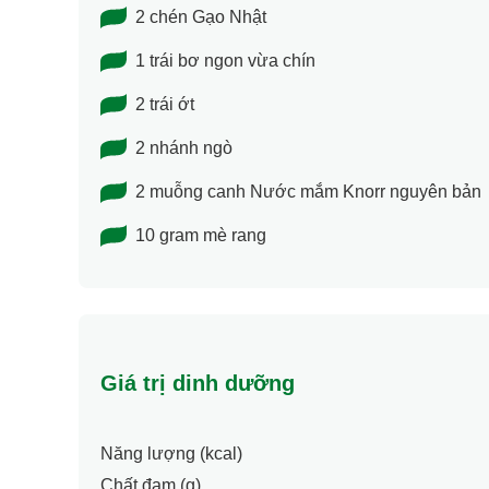
2 chén Gạo Nhật
1 trái bơ ngon vừa chín
2 trái ớt
2 nhánh ngò
2 muỗng canh Nước mắm Knorr nguyên bản
10 gram mè rang
Giá trị dinh dưỡng
Năng lượng (kcal)
Chất đạm (g)