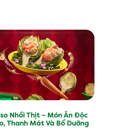
thủ thuật về
ần còn lại.