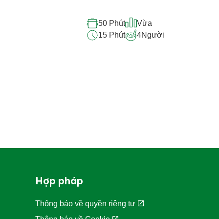
Công thức nấu ăn tương
Atiso hầm sườn: Món canh bổ
dưỡng cùng Knorr