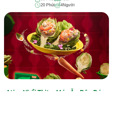
20 Phút
4
Người
Atiso Nhồi Thịt – Món Ăn Độc Đáo,
Thanh Mát Và Bổ Dưỡng