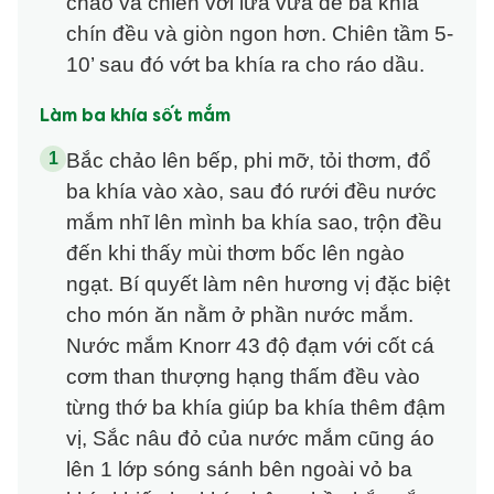
chảo và chiên với lửa vừa để ba khía
chín đều và giòn ngon hơn. Chiên tầm 5-
10’ sau đó vớt ba khía ra cho ráo dầu.
Làm ba khía sốt mắm
Bắc chảo lên bếp, phi mỡ, tỏi thơm, đổ
ba khía vào xào, sau đó rưới đều nước
mắm nhĩ lên mình ba khía sao, trộn đều
đến khi thấy mùi thơm bốc lên ngào
ngạt. Bí quyết làm nên hương vị đặc biệt
cho món ăn nằm ở phần nước mắm.
Nước mắm Knorr 43 độ đạm với cốt cá
cơm than thượng hạng thấm đều vào
từng thớ ba khía giúp ba khía thêm đậm
vị, Sắc nâu đỏ của nước mắm cũng áo
lên 1 lớp sóng sánh bên ngoài vỏ ba