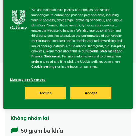
nấu
chuẩn bị
We and selected third parties use cookies and similar
technologies to collect and process personal data, including
your IP address, device type, browsing behaviour, and unique
identifiers. Some of these are strictly necessary cookies to
4 Người
enable the website to function. We also use optional first- and
Phục vụ
third-party cookies to analyse the performance of our website
(performance cookies) and to enable targeted advertising and
social sharing features like Facebook, Instagram, etc. (targeting
cookies). Read more about this in our
Cookie Statement
and
Privacy Statement
. For more information and to change your
preferences at any time click the Cookie settings option here:
Cookie settings
or in the footer on our sites.
Manage preferences
Decline
Accept
Thành phần
Không nhóm lại
50 gram ba khía