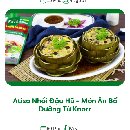
15 Phút
4
Người
Atiso Nhồi Đậu Hũ - Món Ăn Bổ
Dưỡng Từ Knorr
60 Phút
Vừa