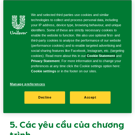
3. Điều kiện
We and selected third parties use cookies and similar
technologies to collect and process personal data, including
Chương trình chỉ dành cho những cá nhân là công
your IP address, device type, browsing behaviour, and unique
dân Việt nam, từ 18 tuổi trở lên và đang sinh sống
identifiers. Some of these are strictly necessary cookies to
enable the website to function. We also use optional first- and
hợp pháp tại Việt Nam (sau đây gọi là “Người tham
third-party cookies to analyse the performance of our website
gia” hoặc “bạn”).
(performance cookies) and to enable targeted advertising and
social sharing features like Facebook, Instagram, etc. (targeting
cookies). Read more about this in our
Cookie Statement
and
4. Hoa hồng
Privacy Statement
. For more information and to change your
preferences at any time click the Cookie settings option here:
Cookie settings
or in the footer on our sites.
Nhà quảng cáo sẽ trả cho Người tham gia khoản hoa
Manage preferences
hồng được đề xuất thông qua Chương trình cho mỗi
sản phẩm được bán qua Bài đăng của bạn liên quan
Decline
Accept
đến Chương trình Thương hiệu TikTok Shop. Thanh
toán sẽ được chi trả thông qua TikTok Shop.
5. Các yêu cầu của chương