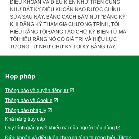
ĐIỀU KHOẢN VÀ ĐIỀU KIỆN NHƯ TRÊN CŨNG
NHƯ BẤT KỲ ĐIỀU KHOẢN NÀO ĐƯỢC CHỈNH
SỬA SAU NÀY. BẰNG CÁCH BẤM NÚT “ĐĂNG KÝ”
KHI ĐĂNG KÝ THAM GIA CHƯƠNG TRÌNH, TÔI
HIỂU RẰNG TÔI ĐANG TẠO CHỮ KÝ ĐIỆN TỬ MÀ
TÔI HIỂU RẰNG NÓ CÓ GIÁ TRỊ VÀ HIỆU LỰC
TƯƠNG TỰ NHƯ CHỮ KÝ TÔI KÝ BẰNG TAY.
Hợp pháp
Thông báo về quyền riêng tư
Thông báo về Cookie
Thông báo pháp lý
Khả năng truy cập
Quy trình giải quyết khiếu nại của người tiêu dùng
Điều khoản và điều kiện chương trình thương hiệu Tiktok