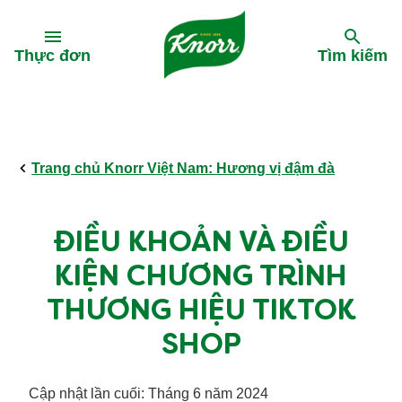
Skip to:
Thực đơn
Tìm kiếm
Back
Back
Back
Toàn bộ món
Toàn bộ sản phẩm
Tất cả bài viết
Trang chủ Knorr Việt Nam: Hương vị đậm đà
Công thức từ KOL
Thăm Nông trại heo sạch chuẩn Vietgap
ĐIỀU KHOẢN VÀ ĐIỀU
Món nổi bật
Thăm Nông trại Nấm Organic
KIỆN CHƯƠNG TRÌNH
THƯƠNG HIỆU TIKTOK
Mẹo vặt
Tương ớt Tròn 5 vị mới
SHOP
Nước mắm Knorr
Cập nhật lần cuối: Tháng 6 năm 2024