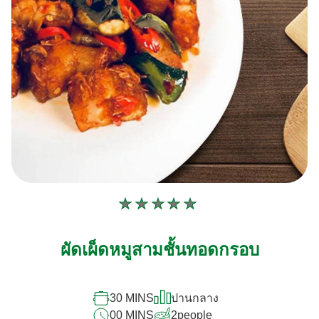
ไม่มี
การ
ให้
ผัดเผ็ดหมูสามชั้นทอดกรอบ
คะแนน
สำหรับ
recipe
นี้
30 MINS
ปานกลาง
00 MINS
2
people