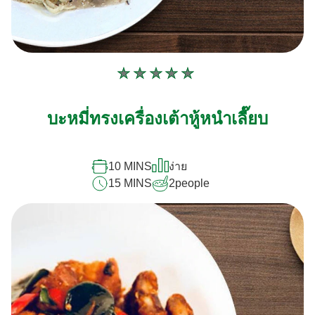
ไม่มี
การ
ให้
บะหมี่ทรงเครื่องเต้าหู้หนำเลี๊ยบ
คะแนน
สำหรับ
recipe
นี้
10 MINS
ง่าย
15 MINS
2
people