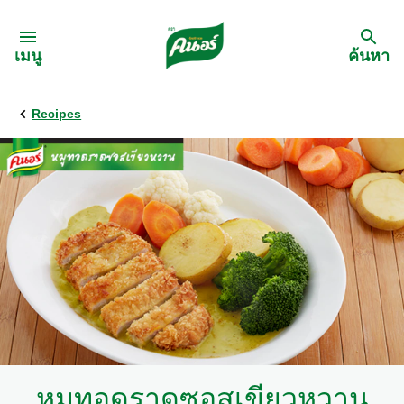
Skip to:
เมนู
ค้นหา
Recipes
กลับ
สูตรอาหาร
เมนูอาหารตามวัตถุดิบ
เมนูอาหารตามประเภทการทำ
เมนูสุขภาพ
เมนูอาหารประจำภาค
หมูทอดราดซอสเขียวหวาน