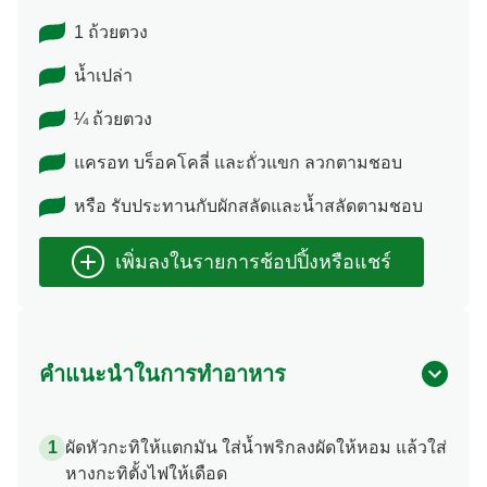
1 ถ้วยตวง
น้ำเปล่า
¼ ถ้วยตวง
แครอท บร็อคโคลี่ และถั่วแขก ลวกตามชอบ
หรือ รับประทานกับผักสลัดและน้ำสลัดตามชอบ
คำแนะนำในการทำอาหาร
ผัดหัวกะทิให้แตกมัน ใส่น้ำพริกลงผัดให้หอม แล้วใส่
หางกะทิตั้งไฟให้เดือด