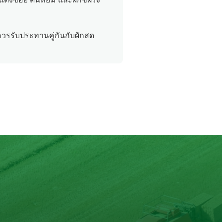
แดงซอย ต้นหอม และผักชีฝรั่ง
ควรรับประทานคู่กันกับผักสด