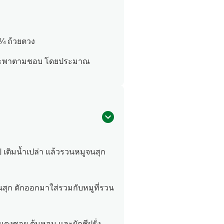
 ถ้วยตวง
บโหระพาตามชอบ โดยประมาณ
เติมน้ำเปล่า แล้วรวนหมูจนสุก
นสุก ตักออกมาใส่รวมกับหมูที่รวน