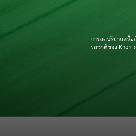
การลดปริมาณเนื้อส
รสชาติของ Knorr ค