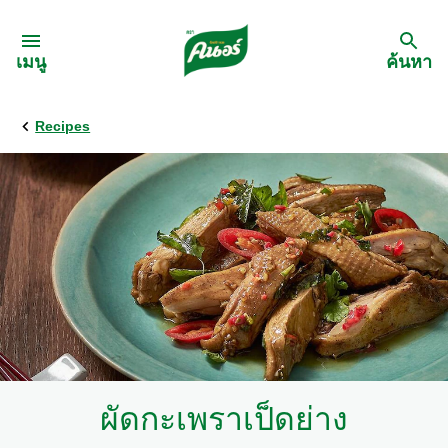
Skip to:
เมนู
ค้นหา
Recipes
กลับ
สูตรอาหาร
เมนูอาหารตามวัตถุดิบ
เมนูอาหารตามประเภทการทำ
เมนูสุขภาพ
ผัดกะเพราเป็ดย่าง
เมนูอาหารประจำภาค