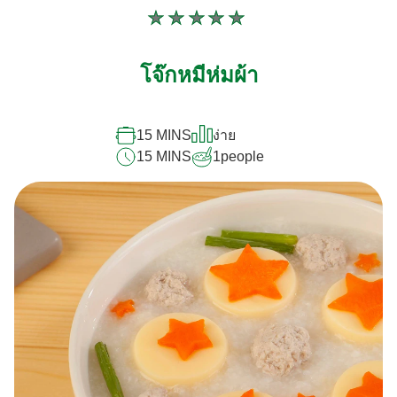
ไม่มี
การ
ให้
โจ๊กหมีห่มผ้า
คะแนน
สำหรับ
recipe
นี้
15 MINS
ง่าย
15 MINS
1
people