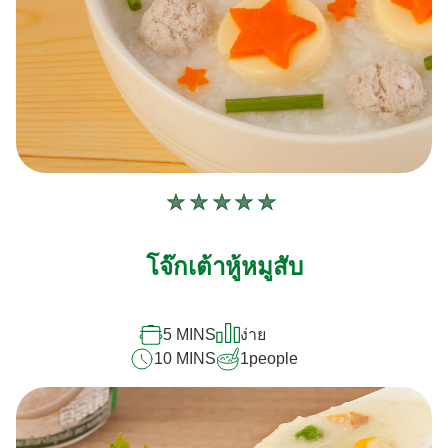
ไม่มี
การ
ให้
โจ๊กเต้าหู้หมูสับ
คะแนน
สำหรับ
recipe
นี้
5 MINS
ง่าย
10 MINS
1
people