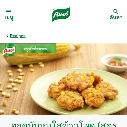
Skip to:
เมนู
ค้นหา
Recipes
กลับ
สูตรอาหาร
เมนูอาหารตามวัตถุดิบ
เมนูอาหารตามประเภทการทำ
เมนูสุขภาพ
เมนูอาหารประจำภาค
ทอดมันหมูใส่ข้าวโพด (สูตร