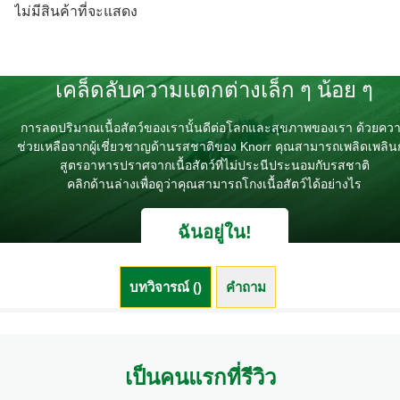
ไม่มีสินค้าที่จะแสดง
เคล็ดลับความแตกต่างเล็ก ๆ น้อย ๆ
การลดปริมาณเนื้อสัตว์ของเรานั้นดีต่อโลกและสุขภาพของเรา ด้วยคว
ช่วยเหลือจากผู้เชี่ยวชาญด้านรสชาติของ Knorr คุณสามารถเพลิดเพลิน
สูตรอาหารปราศจากเนื้อสัตว์ที่ไม่ประนีประนอมกับรสชาติ
คลิกด้านล่างเพื่อดูว่าคุณสามารถโกงเนื้อสัตว์ได้อย่างไร
ฉันอยู่ใน!
บทวิจารณ์ ()
คำถาม
เป็นคนแรกที่รีวิว