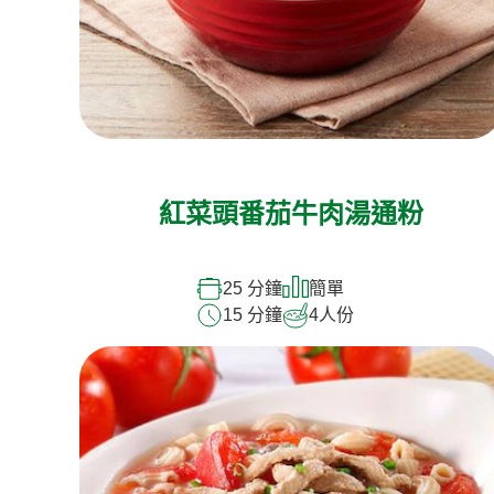
紅菜頭番茄牛肉湯通粉
25 分鐘
簡單
15 分鐘
4
人份