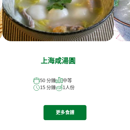
上海咸湯圓
50 分鐘
中等
15 分鐘
1
人份
更多食譜