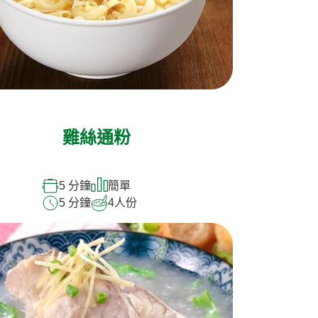
雞絲通粉
5 分鐘
簡單
5 分鐘
4
人份