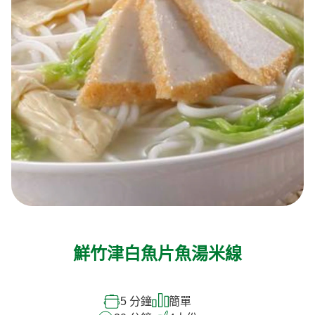
鮮竹津白魚片魚湯米線
5 分鐘
簡單