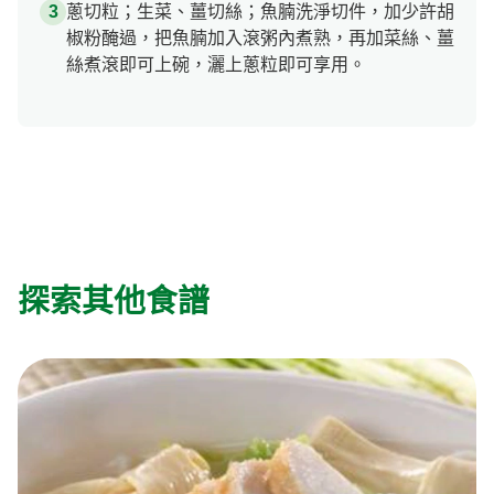
蔥切粒；生菜、薑切絲；魚腩洗淨切件，加少許胡
椒粉醃過，把魚腩加入滾粥內煮熟，再加菜絲、薑
絲煮滾即可上碗，灑上蔥粒即可享用。
探索其他食譜