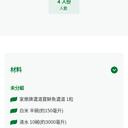
4 人份
人數
材料
未分組
家樂牌濃湯寶鮮魚濃湯 1粒
白米 半碗(約150毫升)
清水 10碗(約3000毫升)