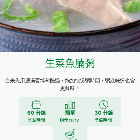
料理種類
家樂牌雞汁
愛環境食材篩選條件
家樂牌快熟通心粉
家樂牌鮮露
生菜魚腩粥
家樂牌鷹粟粉
白米先用濃湯寶拌勻醃過，能加快煲粥時間，粥底味道也會
家樂牌雞湯粒
更鮮味。
家樂牌純鮮清雞湯
60 分鐘
簡單
30 分鐘
烹煮時間
Difficulty
準備時間