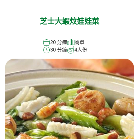
芝士大蝦炆娃娃菜
20 分鐘
簡單
30 分鐘
4
人份