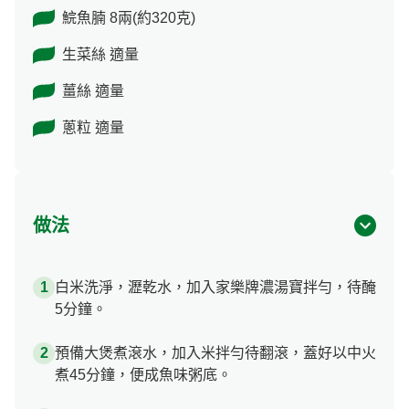
鯇魚腩 8兩(約320克)
生菜絲 適量
薑絲 適量
蔥粒 適量
做法
白米洗淨，瀝乾水，加入家樂牌濃湯寶拌勻，待醃
5分鐘。
預備大煲煮滾水，加入米拌勻待翻滾，蓋好以中火
煮45分鐘，便成魚味粥底。