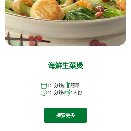
海鮮生菜煲
15 分鐘
簡單
45 分鐘
4
人份
探索更多