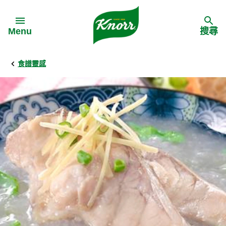
Skip to:
Menu
搜尋
食譜靈感
Back
Back
Back
食譜靈感
家樂牌產品
主頁
料理食材
家樂牌純鮮雞粉
背景
料理方式
家樂牌雞粉
甚麼是愛環境食材
季節節慶
家樂牌鮮菇粉
愛環境食材名單
多國料理
家樂牌濃湯寶
愛環境食材食譜