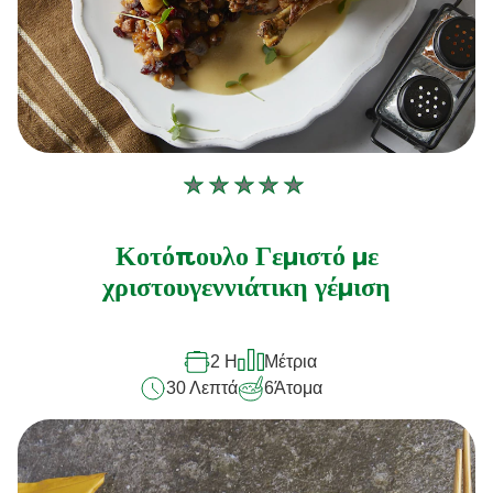
Δεν
υποβλήθηκαν
αξιολογήσεις
Κοτόπουλο Γεμιστό με
για
χριστουγεννιάτικη γέμιση
αυτό
το
2 H
Μέτρια
recipe
30 Λεπτά
6
Άτομα