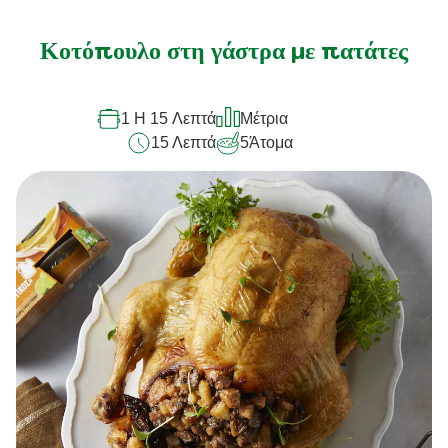
υποβλήθηκαν
αξιολογήσεις
Κοτόπουλο στη γάστρα με πατάτες
για
αυτό
1 H 15 Λεπτά
Μέτρια
το
15 Λεπτά
5
Άτομα
recipe