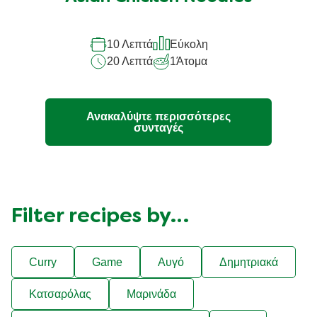
για
αυτό
10 Λεπτά
Εύκολη
το
20 Λεπτά
1
Άτομα
recipe
Ανακαλύψτε περισσότερες
συνταγές
Filter recipes by…
Curry
Game
Αυγό
Δημητριακά
Κατσαρόλας
Μαρινάδα