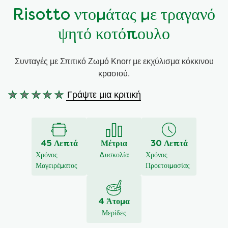
Risotto ντομάτας με τραγανό
Συνταγές από την Μαργαρίτα Νικολαΐδη
ψητό κοτόπουλο
Συνταγές με Σπιτικό Ζωμό Knorr με εκχύλισμα κόκκινου
κρασιού.
Γράψτε μια κριτική
Δεν
υποβλήθηκαν
αξιολογήσεις
για
45 Λεπτά
Μέτρια
30 Λεπτά
αυτό
Χρόνος
Δυσκολία
Χρόνος
το
Μαγειρέματος
Προετοιμασίας
recipe
4 Άτομα
Μερίδες