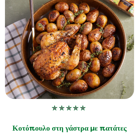
Δεν
υποβλήθηκαν
αξιολογήσεις
Κοτόπουλο στη γάστρα με πατάτες
για