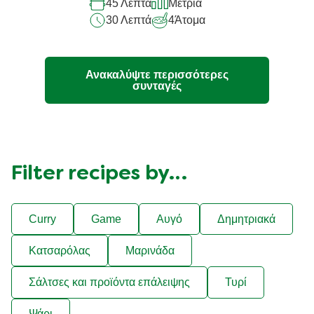
45 Λεπτά
Μέτρια
recipe
30 Λεπτά
4
Άτομα
Ανακαλύψτε περισσότερες
συνταγές
Filter recipes by…
Curry
Game
Αυγό
Δημητριακά
Κατσαρόλας
Μαρινάδα
Σάλτσες και προϊόντα επάλειψης
Τυρί
Ψάρι