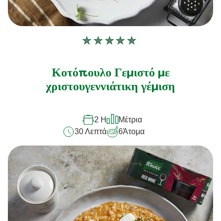
Δεν
υποβλήθηκαν
αξιολογήσεις
Κοτόπουλο Γεμιστό με
για
χριστουγεννιάτικη γέμιση
αυτό
το
2 H
Μέτρια
recipe
30 Λεπτά
6
Άτομα