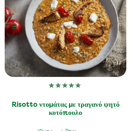
Δεν
υποβλήθηκαν
αξιολογήσεις
Risotto ντομάτας με τραγανό ψητό
για
κοτόπουλο
αυτό
το