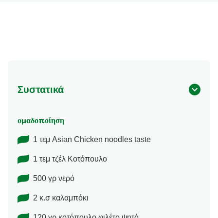
Συστατικά
ομαδοποίηση
1 τεμ Asian Chicken noodles taste
1 τεμ τζέλ Κοτόπουλο
500 γρ νερό
2 κ.σ καλαμπόκι
120 γρ κοτόπουλο φιλέτο ψητό