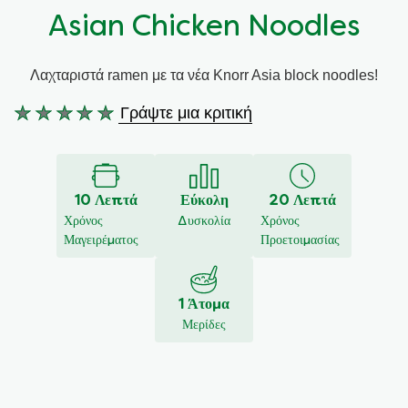
Asian Chicken Noodles
Συνταγές από την Μαργαρίτα Νικολαΐδη
Λαχταριστά ramen με τα νέα Knorr Asia block noodles!
Γράψτε μια κριτική
Δεν
υποβλήθηκαν
αξιολογήσεις
για
10 Λεπτά
Εύκολη
20 Λεπτά
αυτό
Χρόνος
Δυσκολία
Χρόνος
το
Μαγειρέματος
Προετοιμασίας
recipe
1 Άτομα
Μερίδες