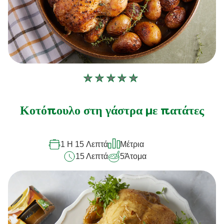
Δεν
υποβλήθηκαν
αξιολογήσεις
Κοτόπουλο στη γάστρα με πατάτες
για
αυτό
1 H 15 Λεπτά
Μέτρια
το
15 Λεπτά
5
Άτομα
recipe