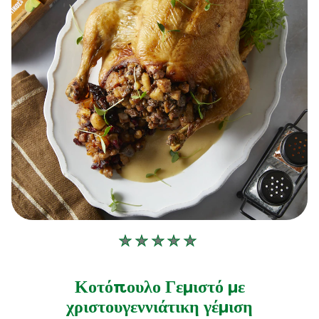
Δεν
υποβλήθηκαν
αξιολογήσεις
Κοτόπουλο Γεμιστό με
για
χριστουγεννιάτικη γέμιση