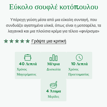
Εύκολο σουφλέ κοτόπουλου
Συνταγές από την Μαργαρίτα Νικολαΐδη
Υπέροχη γεύση μέσα από μια εύκολη συνταγή, που
συνδυάζει αγαπημένα υλικά, όπως είναι η μοτσαρέλα, τα
λαχανικά και μια πλούσια κρέμα για τέλειο «φινίρισμα»
Γράψτε μια κριτική
Δεν
υποβλήθηκαν
αξιολογήσεις
για
40 Λεπτά
Μέτρια
10 Λεπτά
αυτό
Χρόνος
Δυσκολία
Χρόνος
το
Μαγειρέματος
Προετοιμασίας
recipe
4 Άτομα
Μερίδες