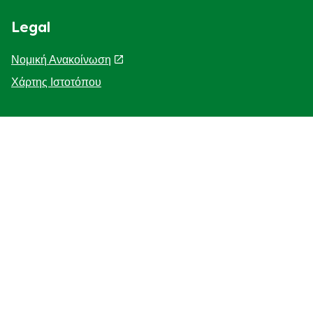
Legal
Νομική Ανακοίνωση
Χάρτης Ιστοτόπου
Help
Η Ιστορία μας
F.A.Q
Επικοινωνήστε μαζί μας
Προσβασιμότητα
Γνωστοποίηση για τη χρηση cookies
ΓΝΩΣΤΟΠΟΙΗΣΗ ΓΙΑ ΤΗΝ ΠΡΟΣΤΑΣΙΑ ΤΗΣ ΙΔΙΩΤΙΚΗΣ
ΖΩΗΣ
Διαχείριση Προτιμήσεων