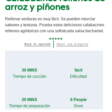
arroz y piñones
Rellenar verduras es muy fácil. Se pueden mezclar
sabores y texturas. Prueba estos deliciosos calabacines
rellenos agridulces con una sofisticada salsa bechamel.
No
Deja tu opinión
Hacer una pregunta
se
han
enviado
calificaciones
para
este
recipe
30 MINS
fácil
Tiempo de cocción
Dificultad
20 MINS
6 People
Tiempo de preparación
Sirve