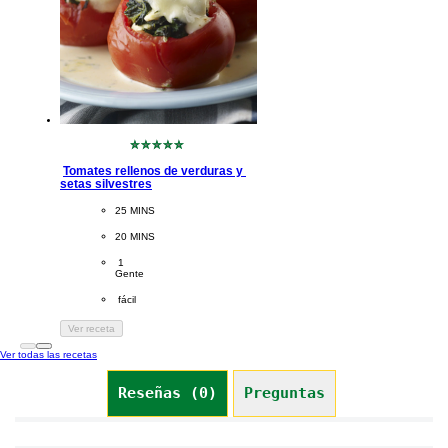
No
se
Tomates rellenos de verduras y 
han
setas silvestres
enviado
calificaciones
CookingTime
25 MINS 
para
este
PreparationTime
20 MINS
recipe
Servings
 1
Gente
Difficulty
 fácil
Ver receta
Ver todas las recetas
Reseñas (0)
Preguntas (0)