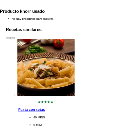
Producto knorr usado
No hay productos para mostrar.
Recetas similares
slide
1 to 3
of 6
No
se
Pasta con setas
han
enviado
CookingTime
40 MINS 
calificaciones
para
PreparationTime
5 MINS
este
recipe