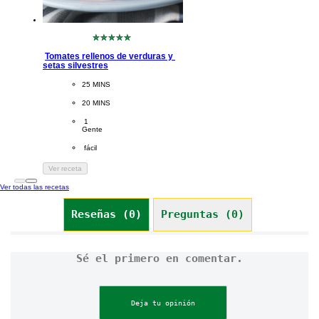
No
se
Tomates rellenos de verduras y 
han
setas silvestres
enviado
calificaciones
CookingTime
25 MINS 
para
este
PreparationTime
20 MINS
recipe
Servings
 1
Gente
Difficulty
 fácil
Ver receta
Ver todas las recetas
Reseñas (0)
Preguntas (0)
Sé el primero en comentar.
Deja tu opinión