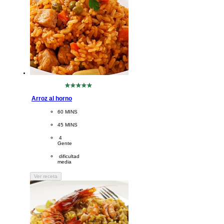
No
se
Arroz al horno
han
enviado
CookingTime
60 MINS 
calificaciones
para
PreparationTime
45 MINS
este
recipe
Servings
 4
Gente
Difficulty
 dificultad 
media
Ver receta