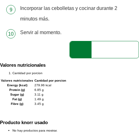
Incorporar las cebolletas y cocinar durante 2
minutos más.
Servir al momento.
Valores nutricionales
Cantidad por porcion
Valores nutricionales
Cantidad por porcion
Energy (kcal)
279.96 kcal
Protein (g)
6.85 g
Sugar (g)
3.11 g
Fat (g)
1.49 g
Fibre (g)
3.45 g
Producto knorr usado
No hay productos para mostrar.