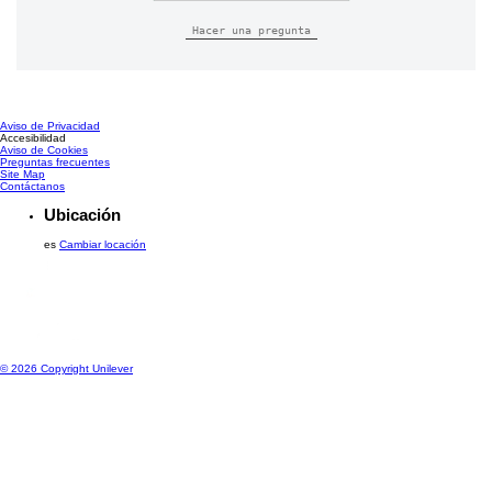
Hacer una pregunta
Aviso de Privacidad
Configurar Cookies
Accesibilidad
Aviso de Cookies
Preguntas frecuentes
Site Map
Contáctanos
Ubicación
es
Cambiar locación
© 2026 Copyright Unilever