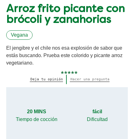
Arroz frito picante con
brócoli y zanahorias
Vegana
El jengibre y el chile nos esa explosión de sabor que
estás buscando. Prueba este colorido y picante arroz
vegetariano.
No
Deja tu opinión
Hacer una pregunta
se
han
enviado
calificaciones
para
este
recipe
20 MINS
fácil
Tiempo de cocción
Dificultad