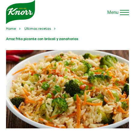
Menu
Home
Últimas recetas
Arroz frito picante con brócoli y zanahorias