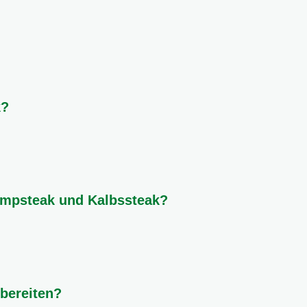
eratur entscheidend. Brate es scharf an und lasse es dann bei in
zu treffen. Eine kurze Ruhezeit nach dem Braten ist ebenfalls wi
k?
assiker sind Ofenkartoffeln, Pommes frites, ein frischer Salat
Gericht perfekt ab.
umpsteak und Kalbssteak?
seinen kräftigen Geschmack und seine feste Textur. Kalbssteak
 hervorragend zum Kurzbraten geeignet.
ubereiten?