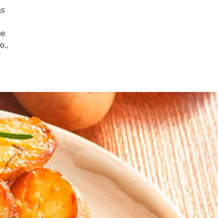
as
ne
o.,