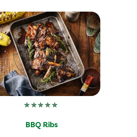
Keine
Bewertungen
für
BBQ Ribs
dieses