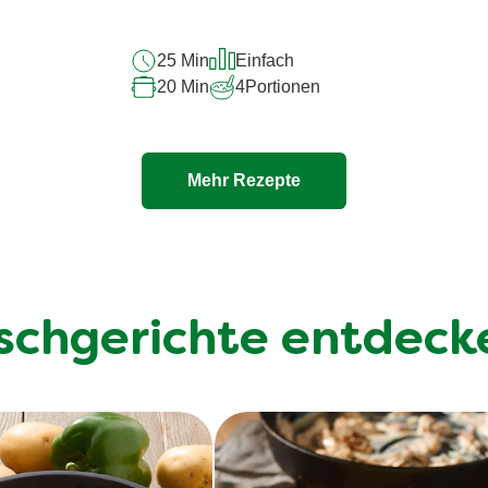
recipe
abgegeben
25 Min
Einfach
20 Min
4
Portionen
Mehr Rezepte
ischgerichte entdeck