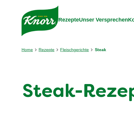
Gehe zu:
Inhalt
Footer
Suc
Rezepte
Unser Versprechen
Ko
Home
Rezepte
Fleischgerichte
Steak
Steak-Rezept