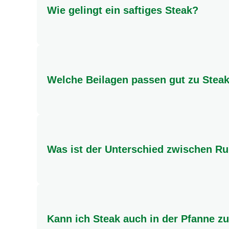
Wie gelingt ein saftiges Steak?
Für ein saftiges Steak ist die richtige Kerntemp
Fleischthermometer hilft dir, den Garpunkt genau 
Welche Beilagen passen gut zu Stea
Zu Steak passen viele Beilagen hervorragend! Kl
Kräuterbutter oder eine Pfeffersauce runden das 
Was ist der Unterschied zwischen R
Rumpsteak stammt vom Rind und ist bekannt für 
und hat einen milderen Geschmack. Beide sind
Kann ich Steak auch in der Pfanne z