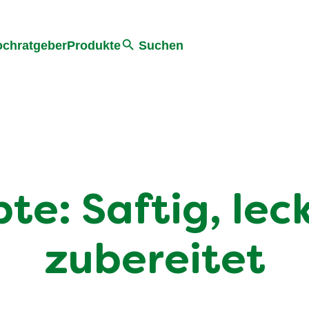
he
chratgeber
Produkte
Suchen
e: Saftig, lec
zubereitet