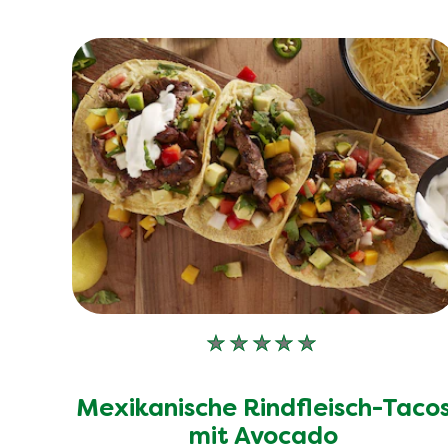
Keine
Bewertungen
für
Mexikanische Rindfleisch-Taco
dieses
mit Avocado