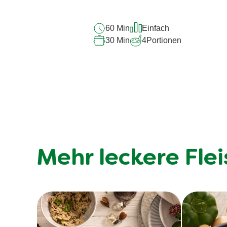
recipe
abgegeben
60 Min
Einfach
30 Min
4
Portionen
Mehr leckere Fle