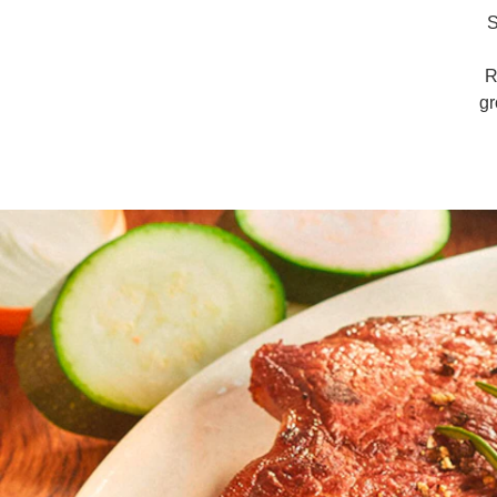
S
R
gr