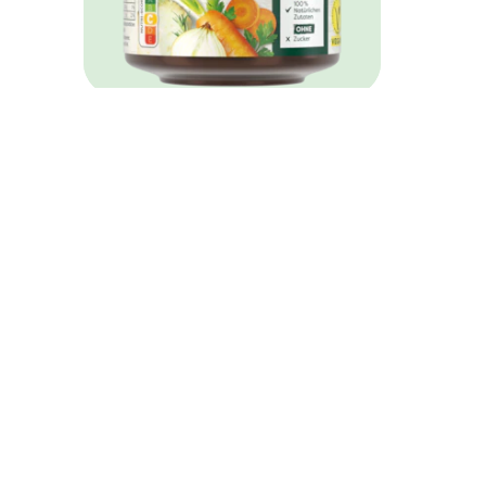
Knorr Bouillon Bio
Gemüse 5,5L Glas
Ähnliche Rezepte