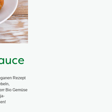
sauce
veganen Rezept
ebeln,
norr Bio Gemüse
ja-
hen!