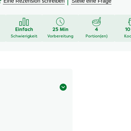
Eine Rezension schreiben
Stelle eine Frage
en
Einfach
25 Min
4
10
Schwierigkeit
Vorbereitung
Portion(en)
Koc