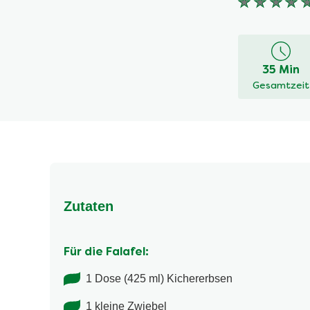
Keine
Bewertung
für
dieses
35 Min
recipe
Gesamtzeit
abgegeben
Zutaten
Für die Falafel:
1 Dose (425 ml) Kichererbsen
1 kleine Zwiebel