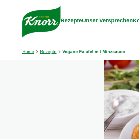
Gehe zu:
Inhalt
Footer
Suc
Rezepte
Unser Versprechen
Ko
Home
Rezepte
Vegane Falafel mit Minzsauce