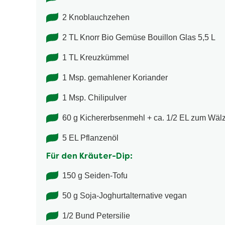
2 Knoblauchzehen
2 TL Knorr Bio Gemüse Bouillon Glas 5,5 L
1 TL Kreuzkümmel
1 Msp. gemahlener Koriander
1 Msp. Chilipulver
60 g Kichererbsenmehl + ca. 1/2 EL zum Wäl
5 EL Pflanzenöl
Für den Kräuter-Dip:
150 g Seiden-Tofu
50 g Soja-Joghurtalternative vegan
1/2 Bund Petersilie