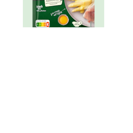
Knorr Feinschmecker
Sauce Hollandaise
klassisch ergibt 250 ml
Ähnliche Rezepte