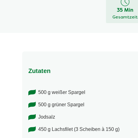
dieses
35 Min
recipe
Gesamtzeit
abgegeben
Zutaten
500 g weißer Spargel
500 g grüner Spargel
Jodsalz
450 g Lachsfilet (3 Scheiben à 150 g)