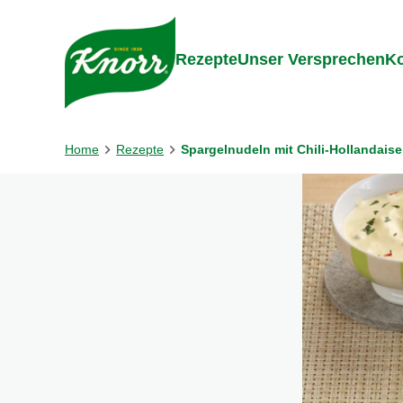
Gehe zu:
Inhalt
Footer
Suc
Rezepte
Unser Versprechen
Ko
Home
Rezepte
Spargelnudeln mit Chili-Hollandaise