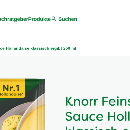
he
chratgeber
Produkte
Suchen
e Hollandaise klassisch ergibt 250 ml
Knorr Fei
Sauce Hol