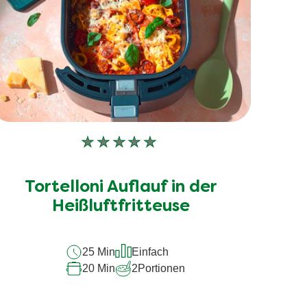
Keine
Bewertungen
für
Tortelloni Auflauf in der
dieses
recipe
Heißluftfritteuse
abgegeben
25 Min
Einfach
20 Min
2
Portionen