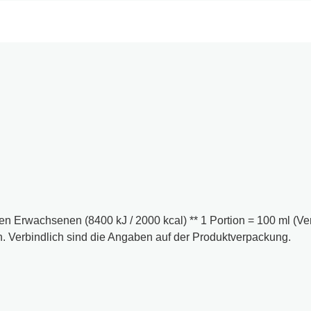
LBPULVER, jodiertes Speisesalz, MILCHEIWEISS, Hefeextrakt, Gl
eisesalz, Weißweinextrakt, natürliche Aromen, Kurkuma.
onnen aus natürlichen Kaliummineralien.
n Erwachsenen (8400 kJ / 2000 kcal) ** 1 Portion = 100 ml (Ver
 Verbindlich sind die Angaben auf der Produktverpackung.