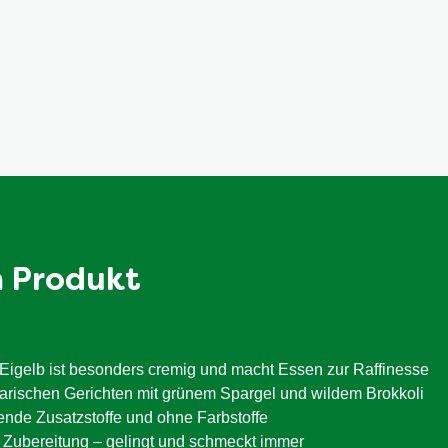
esen in 125 ml kaltes Wasser einrühren. Unter Rühren aufkochen
und Senf enthalten.
m Produkt
Eigelb ist besonders cremig und macht Essen zur Raffinesse
tarischen Gerichten mit grünem Spargel und wildem Brokkoli
ende Zusatzstoffe und ohne Farbstoffe
e Zubereitung – gelingt und schmeckt immer