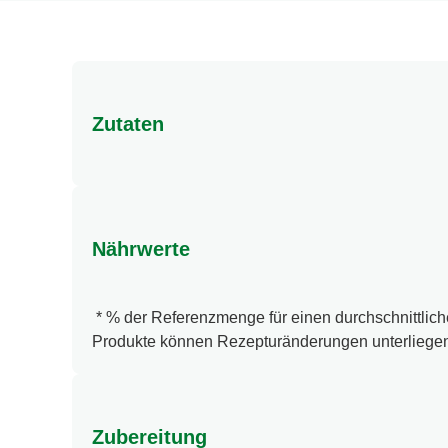
Zutaten
Zutaten: Stärke, Palmöl, Maltodextrin, 12% EIGE
MILCHZUCKER, WEIZENMEHL, Kaliumchlorid², Sp
SELLERIE, SENF enthalten. ²Kochsalzersatz, gew
Nährwerte
* % der Referenzmenge für einen durchschnittliche
Produkte können Rezepturänderungen unterliegen.
Zubereitung