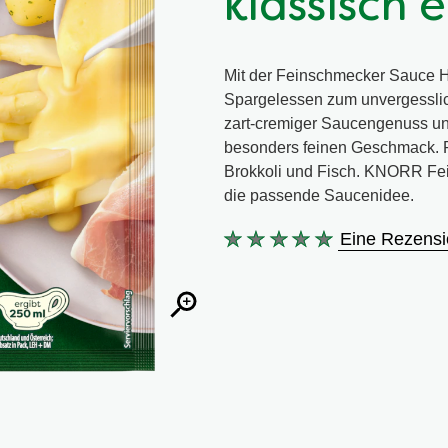
klassisch 
Mit der Feinschmecker Sauce 
Spargelessen zum unvergesslich
zart-cremiger Saucengenuss und
besonders feinen Geschmack. P
Brokkoli und Fisch. KNORR Fe
die passende Saucenidee.
Eine Rezensi
Keine
Bewertungen
für
dieses
product
abgegeben