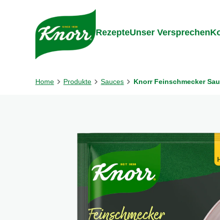
Gehe zu:
Inhalt
Footer
Suc
Rezepte
Unser Versprechen
Ko
Home
Produkte
Sauces
Knorr Feinschmecker Sauc