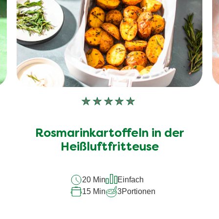
Keine
Bewertungen
für
Rosmarinkartoffeln in der
dieses
recipe
Heißluftfritteuse
abgegeben
20 Min
Einfach
15 Min
3
Portionen