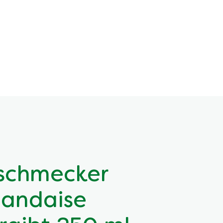
nschmecker
landaise