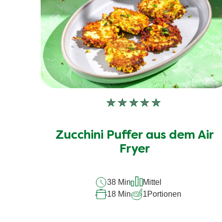
Keine
Bewertungen
für
Zucchini Puffer aus dem Air
dieses
recipe
Fryer
abgegeben
38 Min
Mittel
18 Min
1
Portionen