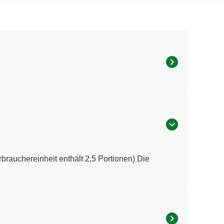
ukosesirup, Zucker, Zitronensaftpulver,
 Kann ROGGEN, GERSTE, HAFER, SOJA,
brauchereinheit enthält 2,5 Portionen) Die