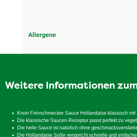
Und so geht's: 1) Beutelinhalt mit einem Schneeb
darunter schlagen, bis sie geschmolzen ist.
Allergene
Enthält Gluten, Ei und Milch. Kann Soja, Sellerie 
Weitere Informationen zu
Knorr Feinschmecker Sauce Hollandaise klassisch mit 
Die klassische Saucen-Rezeptur passt perfekt zu vege
Die helle Sauce ist natürlich ohne geschmacksverstärk
Die Hollandaise Soße verspricht schnelle und einfach