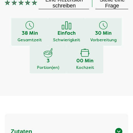
Keine
schreiben
Frage
Bewertungen
für
dieses
recipe
38 Min
Einfach
30 Min
abgegeben
Gesamtzeit
Schwierigkeit
Vorbereitung
3
00 Min
Portion(en)
Kochzeit
Zutaten