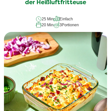
recipe
der Heißluftfritteuse
abgegeben
25 Min
Einfach
20 Min
3
Portionen