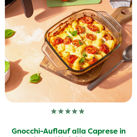
Keine
Bewertungen
für
Gnocchi-Auflauf alla Caprese in
dieses