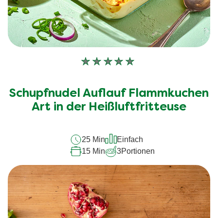
Keine
Bewertungen
für
Schupfnudel Auflauf Flammkuchen
dieses
recipe
Art in der Heißluftfritteuse
abgegeben
25 Min
Einfach
15 Min
3
Portionen