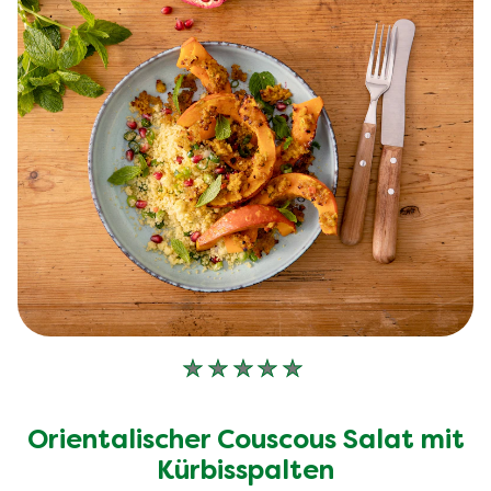
Keine
Bewertungen
für
Orientalischer Couscous Salat mit
dieses
recipe
Kürbisspalten
abgegeben