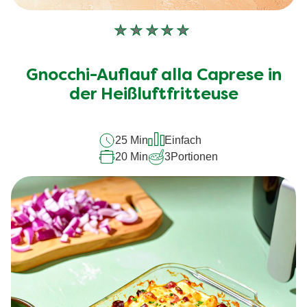
Keine
Bewertungen
für
Gnocchi-Auflauf alla Caprese in
dieses
recipe
der Heißluftfritteuse
abgegeben
25 Min
Einfach
20 Min
3
Portionen