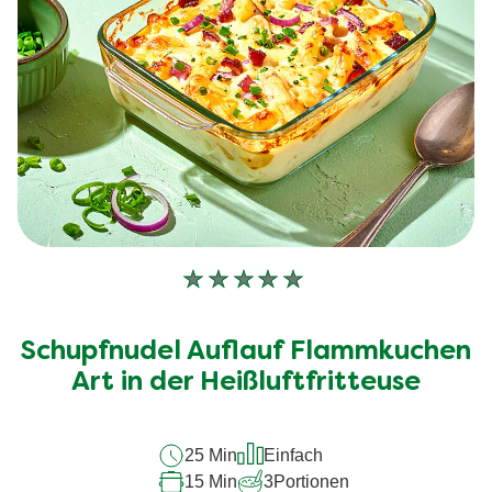
Keine
Bewertungen
für
Schupfnudel Auflauf Flammkuchen
dieses
recipe
Art in der Heißluftfritteuse
abgegeben
25 Min
Einfach
15 Min
3
Portionen