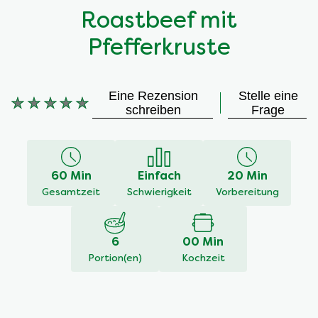
Roastbeef mit
Pfefferkruste
Eine Rezension
Stelle eine
Keine
schreiben
Frage
Bewertungen
für
dieses
recipe
60 Min
Einfach
20 Min
abgegeben
Gesamtzeit
Schwierigkeit
Vorbereitung
6
00 Min
Portion(en)
Kochzeit