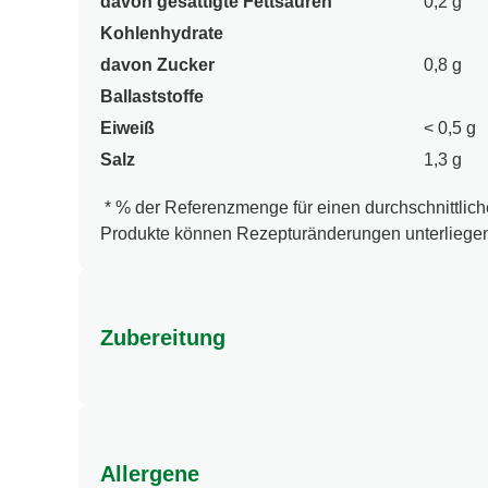
davon gesättigte Fettsäuren
0,2 g
Kohlenhydrate
davon Zucker
0,8 g
Ballaststoffe
Eiweiß
< 0,5 g
Salz
1,3 g
* % der Referenzmenge für einen durchschnittliche
Produkte können Rezepturänderungen unterliegen.
Zubereitung
Und so geht's: 1 Töpfchen für 250 ml warmes, ab
vollständig in der warmen Flüssigkeit auflösen. 
Allergene