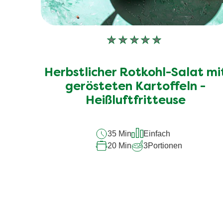
Keine
Bewertungen
für
Herbstlicher Rotkohl-Salat mi
dieses
recipe
gerösteten Kartoffeln -
abgegeben
Heißluftfritteuse
35 Min
Einfach
20 Min
3
Portionen