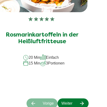
Keine
Bewertungen
für
Rosmarinkartoffeln in der
dieses
recipe
Heißluftfritteuse
abgegeben
20 Min
Einfach
15 Min
3
Portionen
Vorige
Weiter