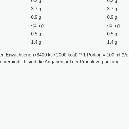
0.2 g
0.2 g
3.7 g
3.7 g
0.9 g
0.9 g
<0.5 g
<0.5 g
0.5 g
0.5 g
1.4 g
1.4 g
n Erwachsenen (8400 kJ / 2000 kcal) ** 1 Portion = 100 ml (Ver
 Verbindlich sind die Angaben auf der Produktverpackung.
er nicht kochendes Wasser oder aufgefüllten Bratensaft 1) S
Dabei darf die Sauce nicht kochen. 2) Die Sauce unter Rühren 