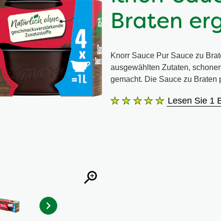
Braten erg
Knorr Sauce Pur Sauce zu Brat
ausgewählten Zutaten, schonen
gemacht. Die Sauce zu Braten p
Lesen Sie 1 
Die
durchschnittliche
Bewertung
dieses
Knorr
Sauce
Pur
Sauce
zu
Braten
ergibt
4