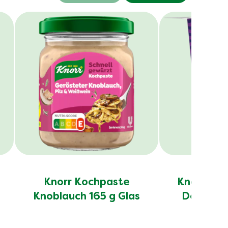
Knorr Kochpaste
Knorr Fus
Knoblauch 165 g Glas
Döner K
80g 