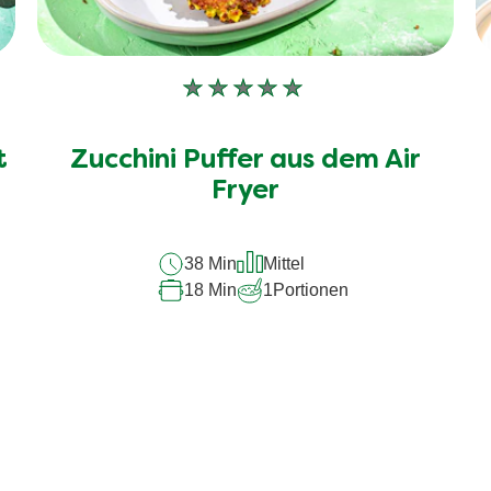
Keine
Bewertungen
für
t
Zucchini Puffer aus dem Air
dieses
recipe
Fryer
abgegeben
38 Min
Mittel
18 Min
1
Portionen