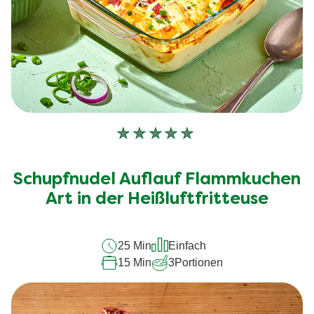
Keine
Bewertungen
für
Schupfnudel Auflauf Flammkuchen
dieses
recipe
Art in der Heißluftfritteuse
abgegeben
25 Min
Einfach
15 Min
3
Portionen