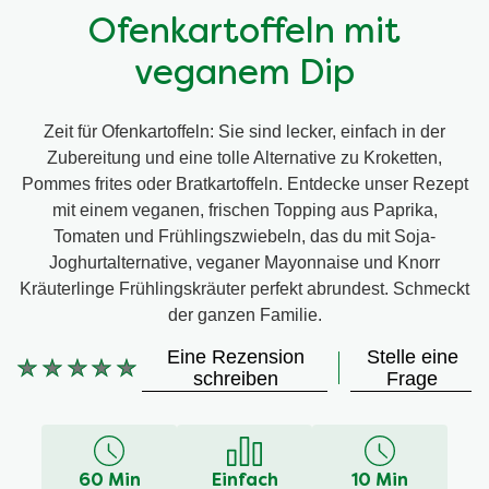
Ofenkartoffeln mit
veganem Dip
Zeit für Ofenkartoffeln: Sie sind lecker, einfach in der
Zubereitung und eine tolle Alternative zu Kroketten,
Pommes frites oder Bratkartoffeln. Entdecke unser Rezept
mit einem veganen, frischen Topping aus Paprika,
Tomaten und Frühlingszwiebeln, das du mit Soja-
Joghurtalternative, veganer Mayonnaise und Knorr
Kräuterlinge Frühlingskräuter perfekt abrundest. Schmeckt
der ganzen Familie.
Eine Rezension
Stelle eine
Keine
schreiben
Frage
Bewertungen
für
dieses
recipe
60 Min
Einfach
10 Min
abgegeben