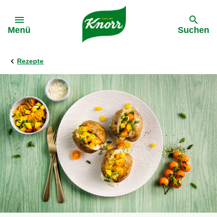
Gehe zu:
Menü
Suchen
Rezepte