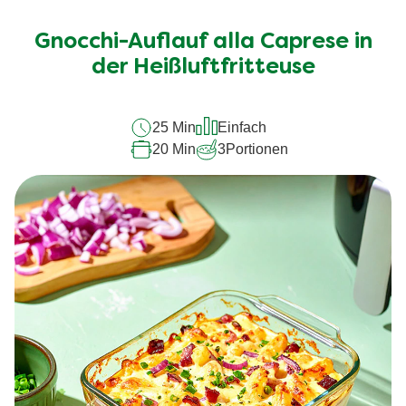
Bewertungen
für
Gnocchi-Auflauf alla Caprese in
dieses
recipe
der Heißluftfritteuse
abgegeben
25 Min
Einfach
20 Min
3
Portionen