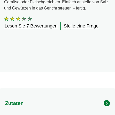
Gemüse oder Fleischgerichten. Einfach anstelle von Salz
und Gewürzen in das Gericht streuen – fertig.
Die
durchschnittliche
Lesen Sie 7 Bewertungen
Stelle eine Frage
Bewertung
dieses
Knorr
Kräuterlinge
zum
Streuen
Frühlingskräuter
60
g
beträgt
3.3
von
5
aus
7
Zutaten
Bewertungen.