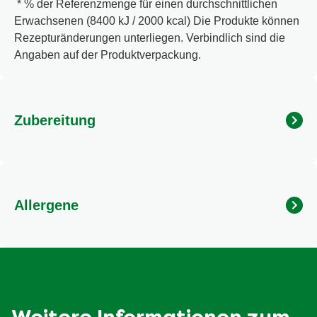
* % der Referenzmenge für einen durchschnittlichen
Erwachsenen (8400 kJ / 2000 kcal) Die Produkte können
Rezepturänderungen unterliegen. Verbindlich sind die
Angaben auf der Produktverpackung.
Zubereitung
Und so geht´s: Das Gericht wird wie gewohnt zubereitet,
jedoch ohne Zugabe von Salz und Gewürzen.
Kräuterlinge® nach Belieben einfach in das Gericht
Allergene
streuen. Ideal für Gemüse, Salate und Eintöpfe.
Kann Gluten, Ei, Soja, Milch, Sellerie und Senf enthalten.