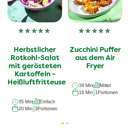
Keine
Keine
Bewertungen
Bewertungen
für
für
Herbstlicher
Zucchini Puffer
dieses
dieses
recipe
recipe
Rotkohl-Salat
aus dem Air
abgegeben
abgegeben
mit gerösteten
Fryer
Kartoffeln -
Heißluftfritteuse
38 Min
Mittel
18 Min
1
Portionen
35 Min
Einfach
20 Min
3
Portionen