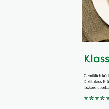
Klas
Gemütlich köch
Delikatess Brü
leckere überb
Keine
Bewertung