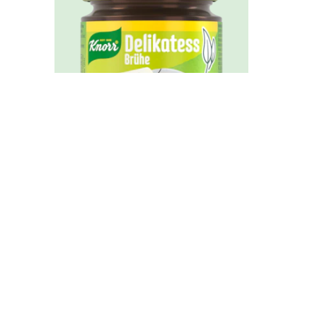
Knorr Bouillon
Delikatess Brühe 7,0L
Glas