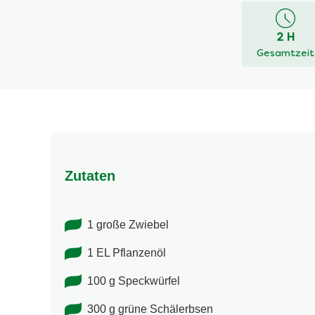
für
dieses
2 H
recipe
Gesamtzeit
abgegeben
Zutaten
1 große Zwiebel
1 EL Pflanzenöl
100 g Speckwürfel
300 g grüne Schälerbsen