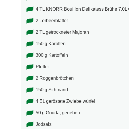
4 TL KNORR Bouillon Delikatess Brühe 7,0L 
2 Lorbeerblätter
2 TL getrockneter Majoran
150 g Karotten
300 g Kartoffeln
Pfeffer
2 Roggenbrötchen
150 g Schmand
4 EL geröstete Zwiebelwürfel
50 g Gouda, gerieben
Jodsalz