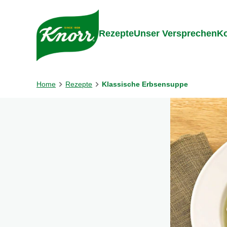
Gehe zu:
Inhalt
Footer
Suc
Rezepte
Unser Versprechen
Ko
Home
Rezepte
Klassische Erbsensuppe