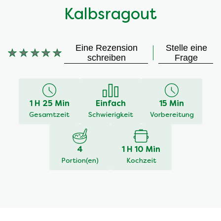
Kalbsragout
Eine Rezension
Stelle eine
Keine
schreiben
Frage
Bewertungen
für
dieses
recipe
1 H 25 Min
Einfach
15 Min
abgegeben
Gesamtzeit
Schwierigkeit
Vorbereitung
4
1 H 10 Min
Portion(en)
Kochzeit