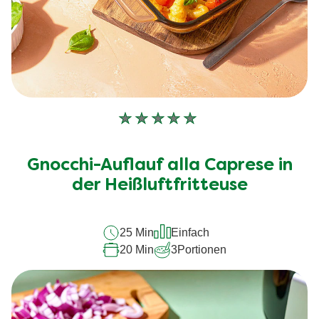
Keine
Bewertungen
für
Gnocchi-Auflauf alla Caprese in
dieses
recipe
der Heißluftfritteuse
abgegeben
25 Min
Einfach
20 Min
3
Portionen