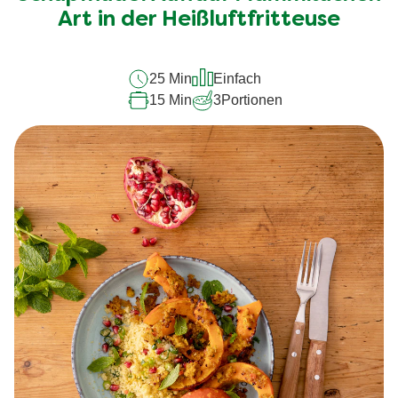
recipe
Art in der Heißluftfritteuse
abgegeben
25 Min
Einfach
15 Min
3
Portionen