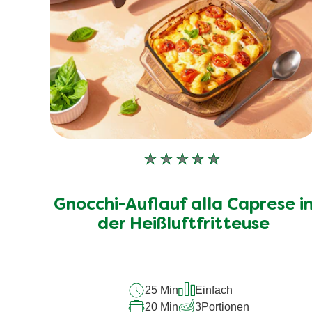
Keine
Bewertungen
für
Gnocchi-Auflauf alla Caprese i
dieses
recipe
der Heißluftfritteuse
abgegeben
25 Min
Einfach
20 Min
3
Portionen