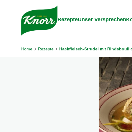
Gehe zu:
Inhalt
Footer
Suc
Rezepte
Unser Versprechen
Ko
Home
Rezepte
Hackfleisch-Strudel mit Rindsbouill