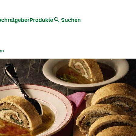
he
chratgeber
Produkte
Suchen
on