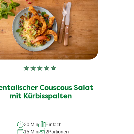
Keine
Bewertungen
für
entalischer Couscous Salat
dieses
recipe
mit Kürbisspalten
abgegeben
30 Min
Einfach
15 Min
2
Portionen