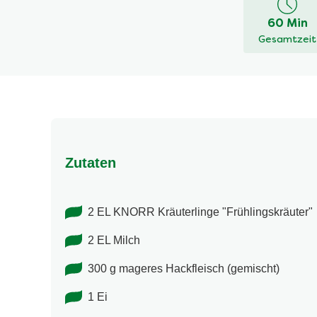
dieses
recipe
60 Min
abgegeben
Gesamtzeit
Zutaten
2 EL KNORR Kräuterlinge "Frühlingskräuter"
2 EL Milch
300 g mageres Hackfleisch (gemischt)
1 Ei