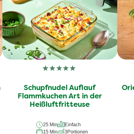
Keine
Bewertungen
für
n
Schupfnudel Auflauf
Ori
dieses
recipe
Flammkuchen Art in der
abgegeben
Heißluftfritteuse
25 Min
Einfach
15 Min
3
Portionen