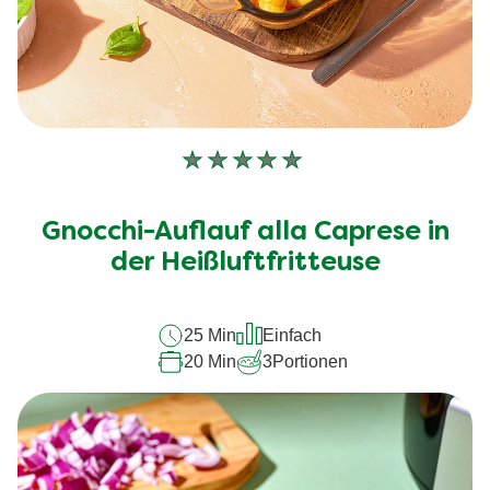
Keine
Bewertungen
für
Gnocchi-Auflauf alla Caprese in
dieses
recipe
der Heißluftfritteuse
abgegeben
25 Min
Einfach
20 Min
3
Portionen