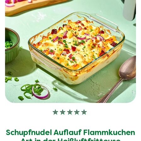
Keine
Bewertungen
für
Schupfnudel Auflauf Flammkuchen
dieses
recipe