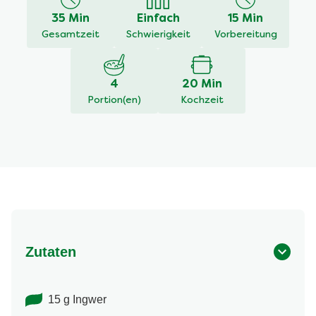
recipe
35 Min
Einfach
15 Min
abgegeben
Gesamtzeit
Schwierigkeit
Vorbereitung
4
20 Min
Portion(en)
Kochzeit
Zutaten
15 g Ingwer