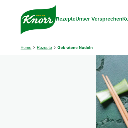
Gehe zu:
Inhalt
Footer
Suc
Rezepte
Unser Versprechen
Ko
Home
Rezepte
Gebratene Nudeln