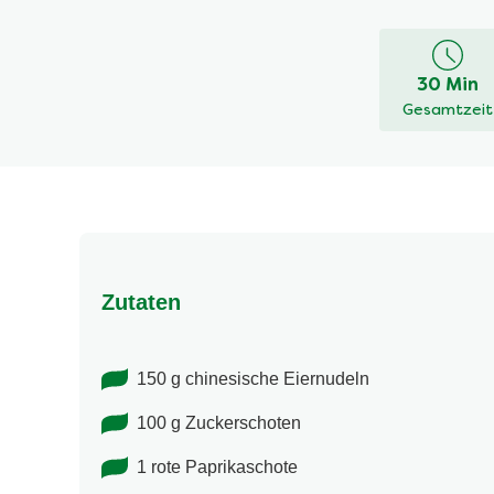
Bewertung
für
dieses
30 Min
recipe
Gesamtzeit
abgegeben
Zutaten
150 g chinesische Eiernudeln
100 g Zuckerschoten
1 rote Paprikaschote