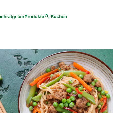
he
chratgeber
Produkte
Suchen