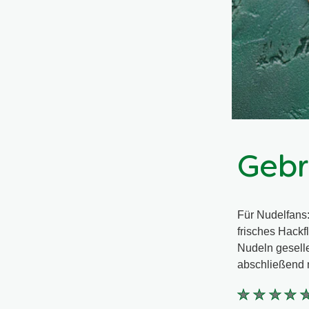
Gebr
Für Nudelfans
frisches Hackf
Nudeln gesell
abschließend n
Keine