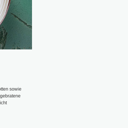
tten sowie
r gebratene
icht