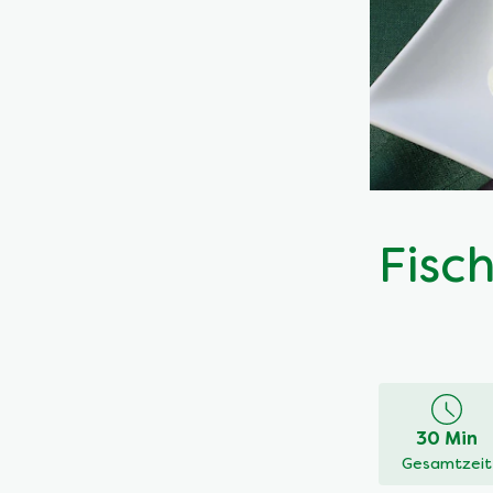
Fisc
30 Min
Gesamtzeit