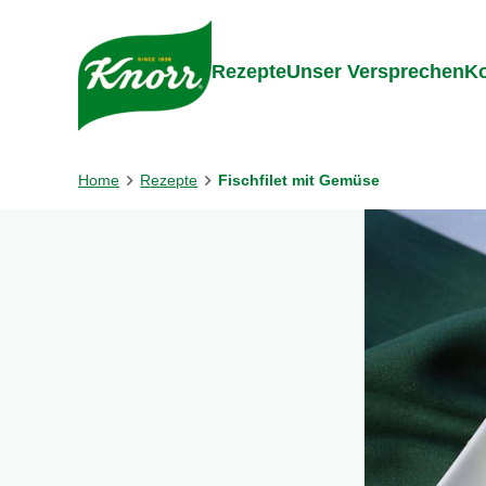
Gehe zu:
Inhalt
Footer
Suc
Rezepte
Unser Versprechen
Ko
Home
Rezepte
Fischfilet mit Gemüse