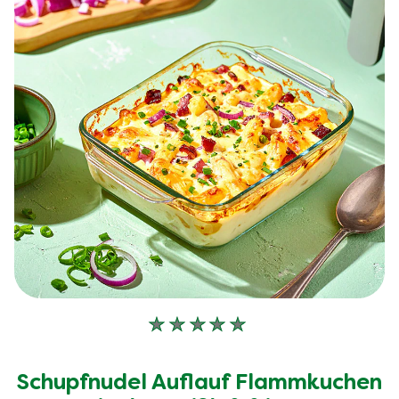
Keine
Bewertungen
für
Schupfnudel Auflauf Flammkuchen
dieses