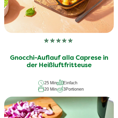
Keine
Bewertungen
für
Gnocchi-Auflauf alla Caprese in
dieses
recipe
der Heißluftfritteuse
abgegeben
25 Min
Einfach
20 Min
3
Portionen