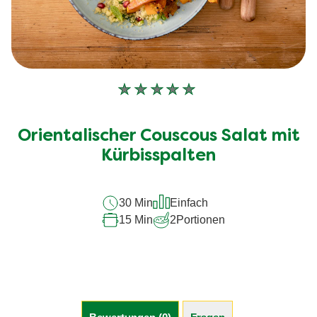
Keine
Bewertungen
für
Orientalischer Couscous Salat mit
dieses
recipe
Kürbisspalten
abgegeben
30 Min
Einfach
15 Min
2
Portionen