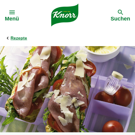
Gehe zu:
Menü
Suchen
Rezepte