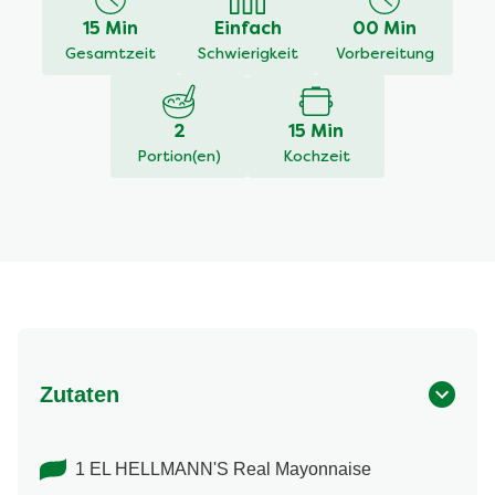
recipe
15 Min
Einfach
00 Min
abgegeben
Gesamtzeit
Schwierigkeit
Vorbereitung
2
15 Min
Portion(en)
Kochzeit
Zutaten
1 EL HELLMANN'S Real Mayonnaise