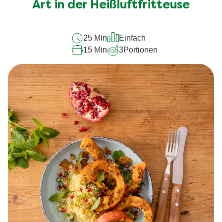
recipe
Art in der Heißluftfritteuse
abgegeben
25 Min
Einfach
15 Min
3
Portionen