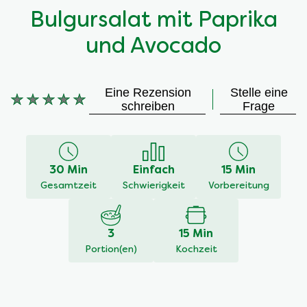
Bulgursalat mit Paprika
und Avocado
Eine Rezension
Stelle eine
schreiben
Frage
Keine
Bewertungen
für
dieses
30 Min
Einfach
15 Min
recipe
Gesamtzeit
Schwierigkeit
Vorbereitung
abgegeben
3
15 Min
Portion(en)
Kochzeit