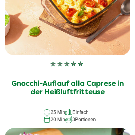
Keine
Bewertungen
für
Gnocchi-Auflauf alla Caprese in
dieses
der Heißluftfritteuse
recipe
abgegeben
25 Min
Einfach
20 Min
3
Portionen