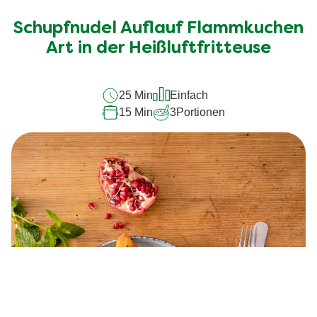
Bewertungen
für
Schupfnudel Auflauf Flammkuchen
dieses
Art in der Heißluftfritteuse
recipe
abgegeben
25 Min
Einfach
15 Min
3
Portionen