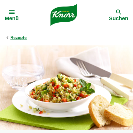
Gehe zu:
Menü
Suchen
Rezepte