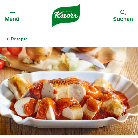
Gehe zu:
Menü
Suchen
Rezepte