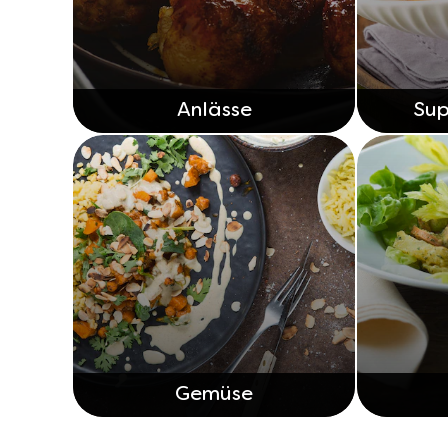
Anlässe
Sup
Gemüse