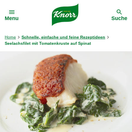
Gehe zu:
Menu
Suche
Home
Schnelle, einfache und feine Rezeptideen
Seelachsfilet mit Tomatenkruste auf Spinat