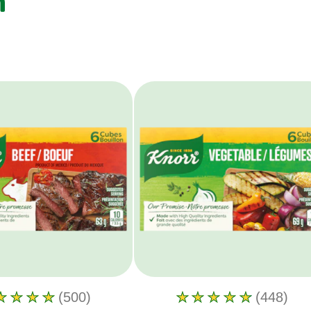
n
(500)
(448)
La
La