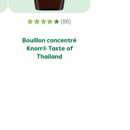
(86)
La
note
moyenne
Bouillon concentré
de
Knorr® Taste of
ce
Thailand
Bouillon
concentré
Knorr®
Taste
of
Thailand
est
de
4.1