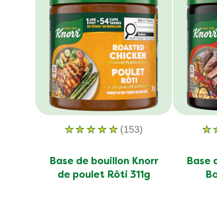
notes.
(153)
La
note
moyenne
Base de bouillon Knorr
Base d
de
de poulet Rôti 311g
Bœ
ce
Base
de