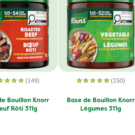
notes.
notes.
(149)
(150)
La
La
note
note
moyenne
moyenne
e Bouillon Knorr
Base de Bouillon Knorr
de
de
uf Rôti 311g
Légumes 311g
ce
ce
Base
Base
de
de