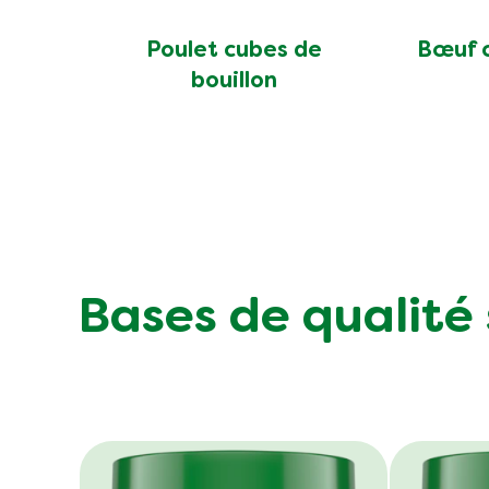
note
moyenne
Poulet cubes de
Bœuf c
de
bouillon
ce
Poulet
cubes
de
bouillon
est
de
4.3
Bases de qualité
sur
5
à
partir
de
3889