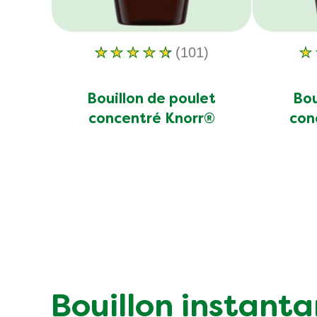
(101)
La
note
moyenne
Bouillon de poulet
Bou
de
concentré Knorr®
con
ce
Bouillon
de
poulet
concentré
Knorr®
est
de
4.5
sur
Bouillon instant