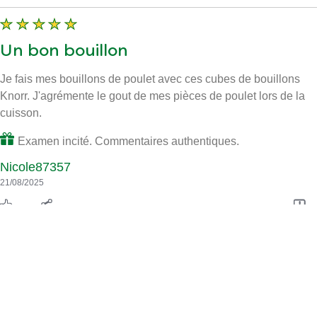
Utile
Partager
Signaler
Un bon bouillon
Je fais mes bouillons de poulet avec ces cubes de bouillons
Knorr. J'agrémente le gout de mes pièces de poulet lors de la
cuisson.
Examen incité. Commentaires authentiques.
Nicole87357
21/08/2025
Utile
Partager
Signaler
Rapide et simple!
Les cubes sont parfaits pour une petite recette simple et rapide