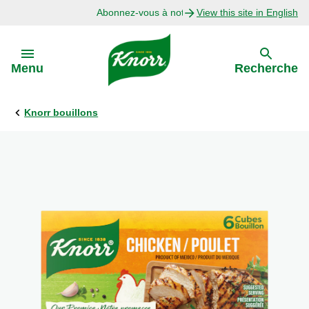
Abonnez-vous à notre infolettre
View this site in English
Skip to:
Menu
Recherche
Knorr bouillons
Précédent
Explorer
Recettes avec Bouillon
Recettes par Ingrédient
Recettes par Occasion