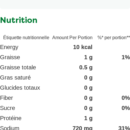
séché, Épices, Caramel, Dioxyde de silicium, TBHQ.
Nutrition
Étiquette nutritionnelle
Amount Per Portion
%* per portion**
Energy
10 kcal
Graisse
1 g
1%
Graisse totale
0.5 g
Gras saturé
0 g
Glucides totaux
0 g
Fiber
0 g
0%
Sucre
0 g
0%
Protéine
1 g
Sodium
720 mg
31%