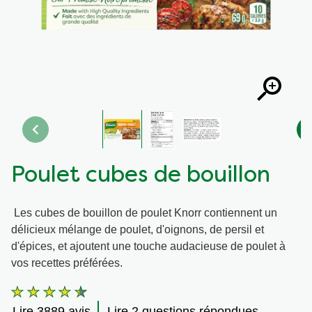
Recettes par Type de Plat
Poulet cubes de bouillon
Les cubes de bouillon de poulet Knorr contiennent un
délicieux mélange de poulet, d'oignons, de persil et
d'épices, et ajoutent une touche audacieuse de poulet à
vos recettes préférées.
La
note
Lire 3889 avis
Lire 2 questions répondues