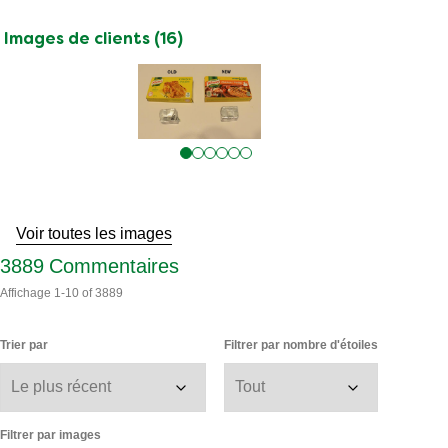
Images de clients (16)
Passer
aux
avis
Voir toutes les images
3889
Commentaires
Affichage
1-10
of
3889
Trier par
Filtrer par nombre d'étoiles