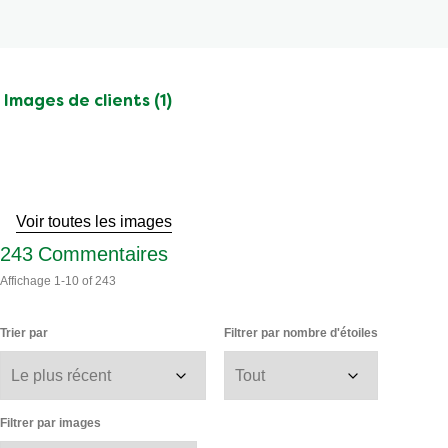
Images de clients (1)
Passer
aux
avis
Voir toutes les images
243
Commentaires
Affichage
1-10
of
243
Trier par
Filtrer par nombre d'étoiles
Filtrer par images