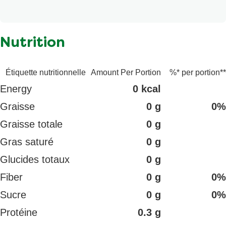
paprika, Arôme, Gomme de xanthane, Épice.
Nutrition
Étiquette nutritionnelle
Amount Per Portion
%* per portion**
Energy
0 kcal
Graisse
0 g
0%
Graisse totale
0 g
Gras saturé
0 g
Glucides totaux
0 g
Fiber
0 g
0%
Sucre
0 g
0%
Protéine
0.3 g