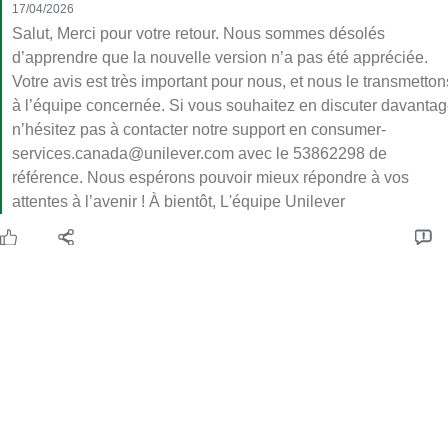
17/04/2026
Salut, Merci pour votre retour. Nous sommes désolés
d’apprendre que la nouvelle version n’a pas été appréciée.
Votre avis est très important pour nous, et nous le transmetton
à l’équipe concernée. Si vous souhaitez en discuter davantag
n’hésitez pas à contacter notre support en consumer-
services.canada@unilever.com avec le 53862298 de
référence. Nous espérons pouvoir mieux répondre à vos
attentes à l’avenir ! À bientôt, L'équipe Unilever
Utile
Partager
Signaler
Un incontournable dans ma cuisine !
Idéale pour mariner la viande, faire des sauces et des soupes.
Vraiment savoureux! Donne du goût à mes recettes. Surtout à
mon bouillon de dinde.