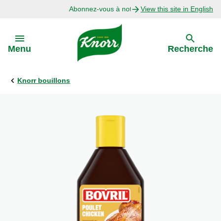
Abonnez-vous à notre infolettre
View this site in English
Skip to:
Menu
Recherche
Knorr bouillons
Précédent
Explorer
Recettes avec Bouillon
Recettes par Ingrédient
Recettes par Occasion