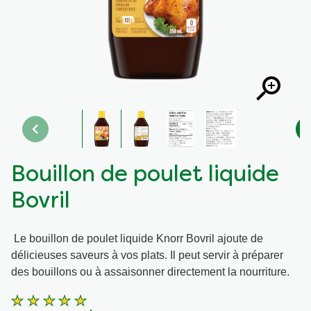
Recettes par Type de Plat
Bouillon de poulet liquide
Bovril
Le bouillon de poulet liquide Knorr Bovril ajoute de
délicieuses saveurs à vos plats. Il peut servir à préparer
des bouillons ou à assaisonner directement la nourriture.
La
note