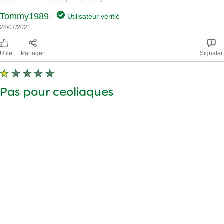
Tommy1989
Utilisateur vérifié
28/07/2021
Utile
Partager
Signaler
Pas pour ceoliaques
Votre produit contien de l'extrait de levure. Ce qui en soi est la
protease du gluten. Ce qui est encore plus domageable pour
les gens souffrant de la maladie coeliaque. Svp ne pas dire
n'importe quoi. Certaines personnes pourraient se fier a vous et
ne pas lire la liste des ingrédients... Et se retrouver a l'hôpital.
Patr
Utilisateur vérifié
29/04/2021
Knorr dit
01/01/1900