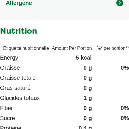
Allergène
Nutrition
Étiquette nutritionnelle
Amount Per Portion
%* per portion**
Energy
5 kcal
Graisse
0 g
0%
Graisse totale
0 g
Gras saturé
0 g
Glucides totaux
1 g
Fiber
0 g
0%
Sucre
0 g
0%
Protéine
0.4 g