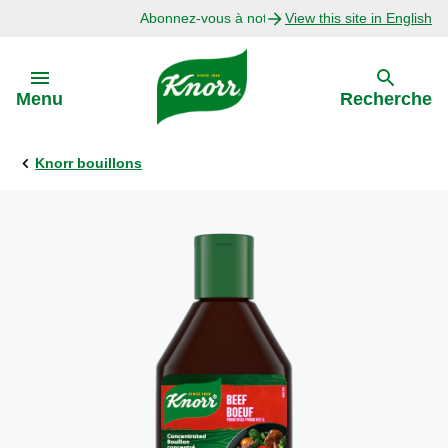
Abonnez-vous à notre infolettre
View this site in English
Skip to:
Menu
Recherche
Knorr bouillons
Précédent
Explorer
Recettes avec Bouillon
Recettes par Ingrédient
Recettes par Occasion