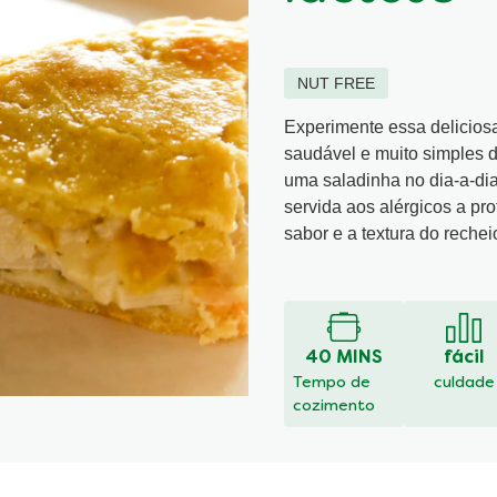
NUT FREE
Experimente essa delicios
saudável e muito simples d
uma saladinha no dia-a-dia.
servida aos alérgicos a pr
sabor e a textura do rechei
DEIXE S
Nenhuma
avaliação
enviada
para
40 MINS
fácil
este
Tempo de
culdade
recipe
cozimento