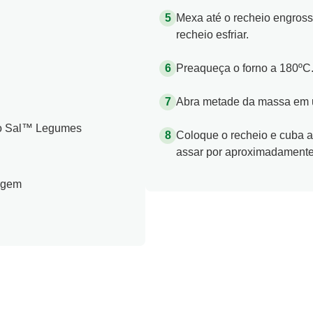
e junte na refoga de palmito
 em cubos
Mexa até o recheio engrossa
recheio esfriar.
Preaqueça o forno a 180ºC
Abra metade da massa em u
ro Sal™ Legumes
Coloque o recheio e cuba a
assar por aproximadamente 
irgem