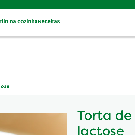
Search
ilo na cozinha
Receitas
tose
Torta de
lactose