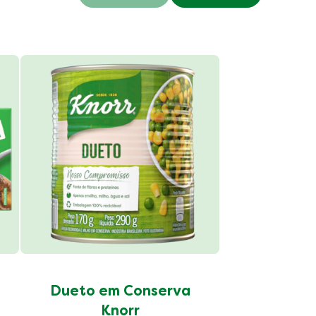
Anterior
Próximo
Grão d
Conser
Dueto em Conserva