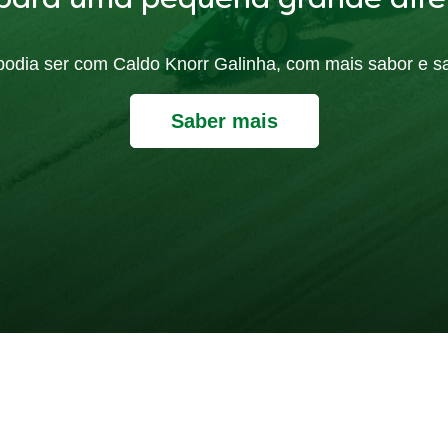
para uma pequena grande dife
ó podia ser com Caldo Knorr Galinha, com mais sabor e s
Saber mais
Comentários (0)
Questões