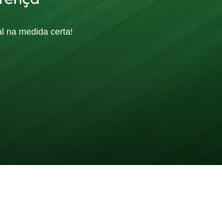
rença
al na medida certa!