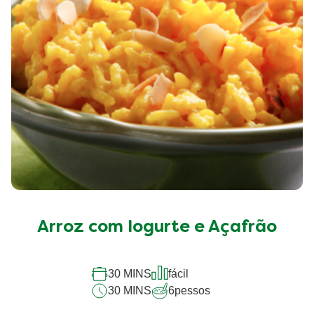
Arroz com Iogurte e Açafrão
30 MINS
fácil
30 MINS
6
pessos