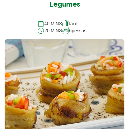
Legumes
40 MINS
fácil
20 MINS
6
pessos