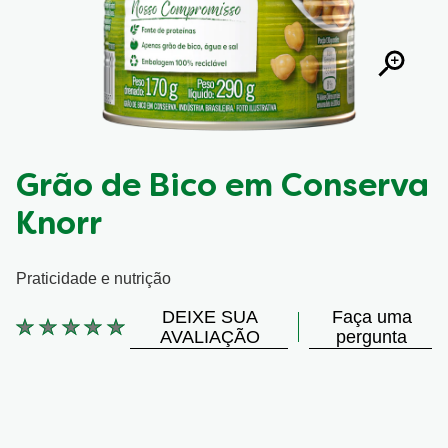
Grão de Bico em Conserva
Knorr
Praticidade e nutrição
DEIXE SUA
Faça uma
Nenhuma
AVALIAÇÃO
pergunta
avaliação
enviada
para
este
product