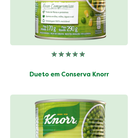
Nenhuma
avaliação
enviada
Dueto em Conserva Knorr
para
este
product