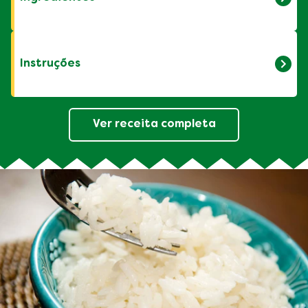
2 xícaras de chá de feijão preto
2 litros de água morna
Instruções
1 colher de sopa de óleo
1/2 cebola pequena picada
2 Cubos de Caldo Knorr Carne
Coloque o feijão em uma tigela, cubra com
Ver receita completa
água e deixe de molho por 1 hora.
Escorra e transfira-o para uma panela de
pressão. Junte a água morna, tampe a
panela e cozinhe, em fogo médio, por 15
minutos, contados a partir do início da
pressão.
Retire do fogo, aguarde sair todo o vapor e
reserve.
Em uma panela, coloque o óleo e leve ao