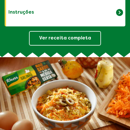
1 xícara de chá de arroz branco
1 sachê de Tempero em Pó Knorr Arroz
Instruções
1 colher de sopa de óleo
2 xícaras de chá de água
1 xícara de chá de arroz branco
Ver receita completa
1 sachê de Tempero em Pó Knorr Arroz
1 colher de sopa de óleo
2 xícaras de chá de água