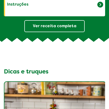
1 cebola pequena picada
Instruções
1 cenoura ralada
1 xícara de chá de água fervente
1 Cubo de Caldo Knorr Legumes
Em uma panela aqueça o óleo e refogue a
Ver receita completa
3 colheres de sopa de azeitonas verdes
cebola. Junte a cenoura e o Caldo Knorr
picadas
Legumes dissolvido na água fervente.
2 xícaras de chá de farinha de mandioca
Cozinha em fogo alto até a água evaporar.
2 ovos cozidos picados
Acrescente a azeitona, a farinha de
mandioca e misture bem. Adicione o ovo
cozido e mexa delicadamente. Retire do
fogo e sirva.
Dicas e truques