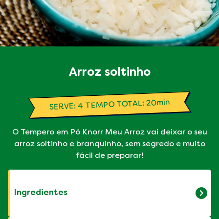
fogo alto para aquecer. Junte a cebola e o
alho, e refogue rapidamente.
Transfira o refogado à panela de pressão e
adicione os cubos de Caldo Knorr Carne, e
misture bem até dissolver.
Arroz soltinho
Deixe cozinhar, em fogo médio, com a
panela semitampada, por 10 minutos, ou até
o caldo encorpar. Sirva a seguir!
SERVE: 4 TEMPO TOTAL: 20min
O Tempero em Pó Knorr Meu Arroz vai deixar o seu
arroz soltinho e branquinho, sem segredo e muito
fácil de preparar!
Ingredientes