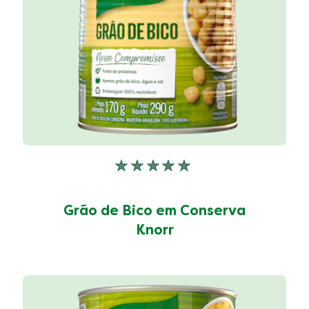
de
1
classificações.
Nenhuma
avaliação
enviada
Grão de Bico em Conserva
para
este
Knorr
product