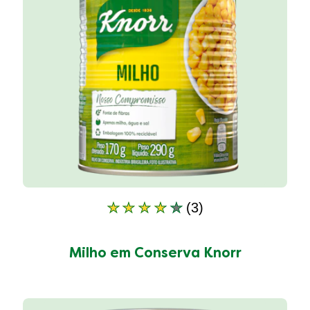
(3)
A
classificação
média
Milho em Conserva Knorr
deste
Milho
em
Conserva