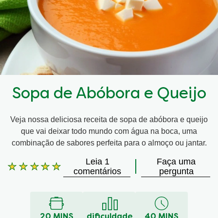
Sopa de Abóbora e Queijo
Veja nossa deliciosa receita de sopa de abóbora e queijo
que vai deixar todo mundo com água na boca, uma
combinação de sabores perfeita para o almoço ou jantar.
Leia 1
Faça uma
A
comentários
pergunta
classificação
média
deste
Sopa
20 MINS
dificuldade
40 MINS