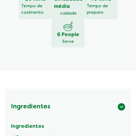
de
Abóbora
Tempo de
média
Tempo de
e
cozimento
preparo
culdade
Queijo
é
5.0
6 People
de
Serve
5
de
1
classificações.
Ingredientes
Ingredientes