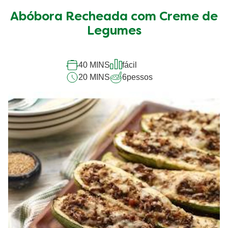
média
Abóbora Recheada com Creme de
deste
Abóbora
Legumes
Recheada
com
Creme
40 MINS
fácil
de
20 MINS
6
pessos
Legumes
é
5.0
de
5
de
1
classificações.