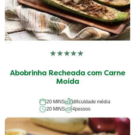
Nenhuma
avaliação
enviada
Abobrinha Recheada com Carne
para
este
Moída
recipe
20 MINS
dificuldade média
20 MINS
4
pessos