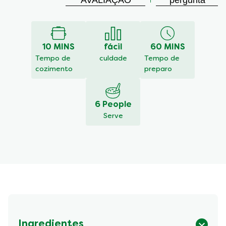
AVALIAÇÃO
pergunta
avaliação
enviada
para
este
10 MINS
fácil
60 MINS
recipe
Tempo de
culdade
Tempo de
cozimento
preparo
6 People
Serve
Ingredientes