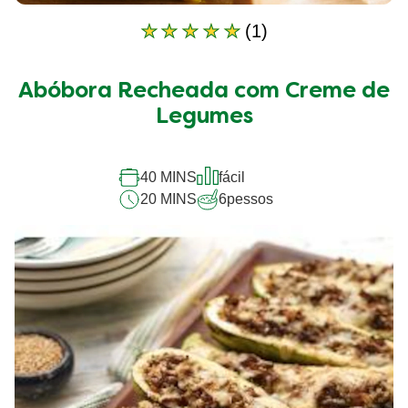
(1)
A
classificação
média
Abóbora Recheada com Creme de
deste
Abóbora
Legumes
Recheada
com
Creme
40 MINS
fácil
de
20 MINS
6
pessos
Legumes
é
5.0
de
5
de
1
classificações.