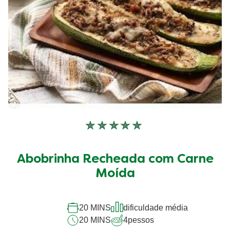
Nenhuma
avaliação
enviada
Abobrinha Recheada com Carne
para
este
Moída
recipe
20 MINS
dificuldade média
20 MINS
4
pessos