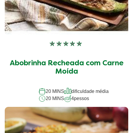
Nenhuma
avaliação
enviada
Abobrinha Recheada com Carne
para
este
Moída
recipe
20 MINS
dificuldade média
20 MINS
4
pessos