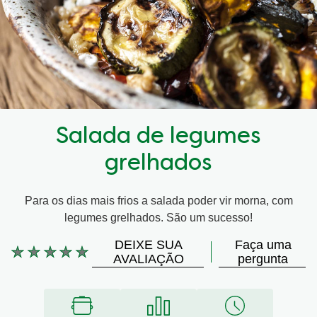
Salada de legumes
grelhados
Para os dias mais frios a salada poder vir morna, com
legumes grelhados. São um sucesso!
DEIXE SUA
Faça uma
Nenhuma
AVALIAÇÃO
pergunta
avaliação
enviada
para
este