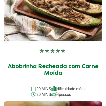
Nenhuma
avaliação
enviada
Abobrinha Recheada com Carne
para
este
Moída
recipe
20 MINS
dificuldade média
20 MINS
4
pessos