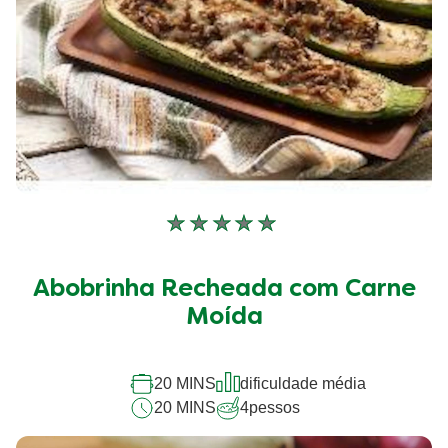
Nenhuma
avaliação
enviada
Abobrinha Recheada com Carne
para
este
Moída
recipe
20 MINS
dificuldade média
20 MINS
4
pessos