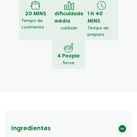
para
este
20 MINS
dificuldade
1 H 40
recipe
Tempo de
média
MINS
cozimento
culdade
Tempo de
preparo
4 People
Serve
Ingredientes