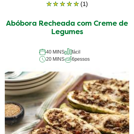
(1)
A
classificação
média
Abóbora Recheada com Creme de
deste
Abóbora
Legumes
Recheada
com
Creme
40 MINS
fácil
de
20 MINS
6
pessos
Legumes
é
5.0
de
5
de
1
classificações.