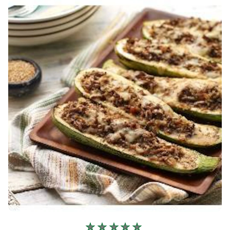
5.0
de
5
de
1
classificações.